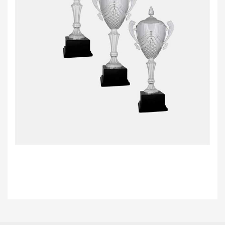
Bu ürünün fiyat bilgisi, resim, ürün açıklamalarında ve diğer konularda
yetersiz gördüğünüz noktaları öneri formunu kullanarak tarafımıza
Bu ürüne ilk yorumu siz yapın!
iletebilirsiniz.