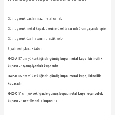
Gümüş renk paslanmaz metal çanak
Gümüş renk metal kapak üzerine özel tasarımlı 5 cm çapında spier
Gümüş renk özel tasarım plastik kolon
Siyah sert plastik taban
H42-A
:57 cm yüksekliğinde
gümüş kupa
,
metal kupa
,
birincilik
kupası
ve
Şampiyonluk kupası
dır.
H42-B
:55 cm yüksekliğinde
gümüş kupa
,
metal kupa
,
ikincilik
kupası
dır.
H42-C
:51cm yüksekliğinde
gümüş kupa
,
metal kupa
,
üçüncülük
kupası
ve
centilmenlik kupası
dır.