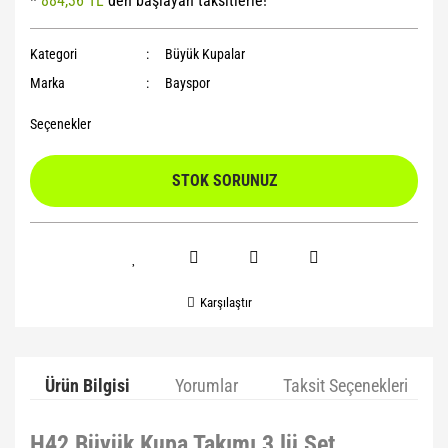
*
884,36 TL
den başlayan taksitlerle!
Yoga Roller
Kategori
Büyük Kupalar
Marka
Bayspor
Seçenekler
STOK SORUNUZ
Karşılaştır
Ürün Bilgisi
Yorumlar
Taksit Seçenekleri
H42 Büyük Kupa Takımı 3 lü Set