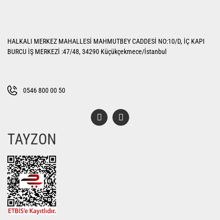
Görüş ve önerileriniz için teşekkür ederiz.
Yorum Yaz
Ürün resmi kalitesiz, bozuk veya görüntülenemiyor.
HALKALI MERKEZ MAHALLESİ MAHMUTBEY CADDESİ NO:10/D, İÇ KAPI
Ürün açıklamasında eksik bilgiler bulunuyor.
BURCU İŞ MERKEZİ :47/48, 34290 Küçükçekmece/İstanbul
Ürün bilgilerinde hatalar bulunuyor.
Ürün fiyatı diğer sitelerden daha pahalı.
Bu ürüne benzer farklı alternatifler olmalı.
0546 800 00 50
TAYZON
Gönder