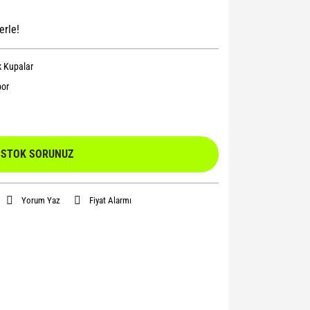
erle!
 Kupalar
or
STOK SORUNUZ
Yorum Yaz
Fiyat Alarmı