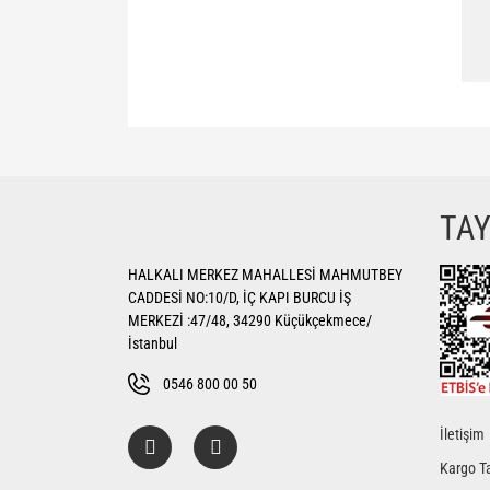
Bu ürünün fiyat bilgisi, resim, ürün açıklamalarında ve di
Görüş ve önerileriniz için teşekkür ederiz.
Ürün resmi kalitesiz, bozuk veya görüntülenemiyor.
TA
Ürün açıklamasında eksik bilgiler bulunuyor.
HALKALI MERKEZ MAHALLESİ MAHMUTBEY
Ürün bilgilerinde hatalar bulunuyor.
CADDESİ NO:10/D, İÇ KAPI BURCU İŞ
Ürün fiyatı diğer sitelerden daha pahalı.
MERKEZİ :47/48, 34290 Küçükçekmece/
Bu ürüne benzer farklı alternatifler olmalı.
İstanbul
0546 800 00 50
İletişim
Kargo Ta