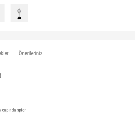
kleri
Önerileriniz
t
m çapında spier