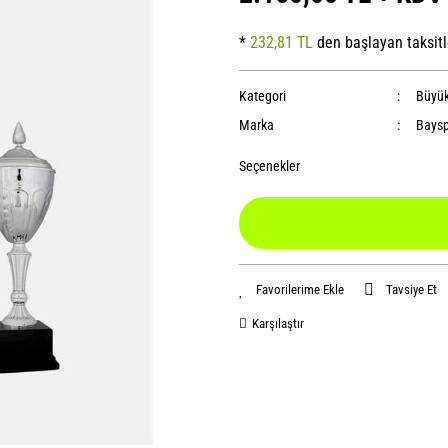
*
232,81 TL
den başlayan taksitl
Kategori
Büyük
Marka
Baysp
Seçenekler
Tavsiye Et
Karşılaştır