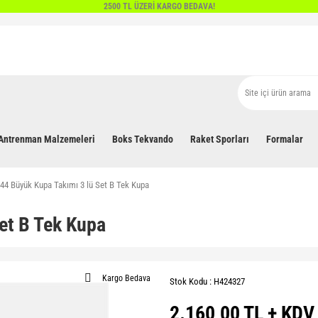
2500 TL ÜZERİ KARGO BEDAVA!
Antrenman Malzemeleri
Boks Tekvando
Raket Sporları
Formalar
44 Büyük Kupa Takımı 3 lü Set B Tek Kupa
et B Tek Kupa
Kargo Bedava
Stok Kodu : H424327
2.160,00 TL + KDV