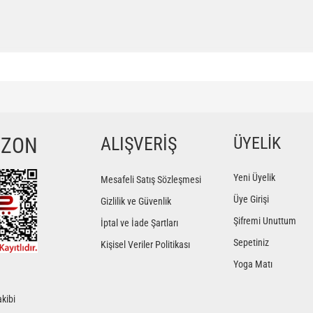
ğer konularda yetersiz gördüğünüz noktaları öneri formunu kullanarak tarafımıza iletebilir
Bu ürüne ilk yorumu siz yapın!
YZON
ALIŞVERİŞ
ÜYELİK
Yorum Yaz
Yeni Üyelik
Mesafeli Satış Sözleşmesi
Üye Girişi
Gizlilik ve Güvenlik
Şifremi Unuttum
İptal ve İade Şartları
Sepetiniz
Kişisel Veriler Politikası
Yoga Matı
kibi
Gönder