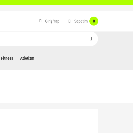
Sepetim
Giriş Yap
0
Fitness
Atletizm