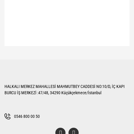
Bu ürünün fiyat bilgisi, resim, ürün açıklamalarında ve diğer konularda
yetersiz gördüğünüz noktaları öneri formunu kullanarak tarafımıza
Bu ürüne ilk yorumu siz yapın!
iletebilirsiniz.
Görüş ve önerileriniz için teşekkür ederiz.
Yorum Yaz
Ürün resmi kalitesiz, bozuk veya görüntülenemiyor.
HALKALI MERKEZ MAHALLESİ MAHMUTBEY CADDESİ NO:10/D, İÇ KAPI
Ürün açıklamasında eksik bilgiler bulunuyor.
BURCU İŞ MERKEZİ :47/48, 34290 Küçükçekmece/İstanbul
Ürün bilgilerinde hatalar bulunuyor.
Ürün fiyatı diğer sitelerden daha pahalı.
Bu ürüne benzer farklı alternatifler olmalı.
0546 800 00 50