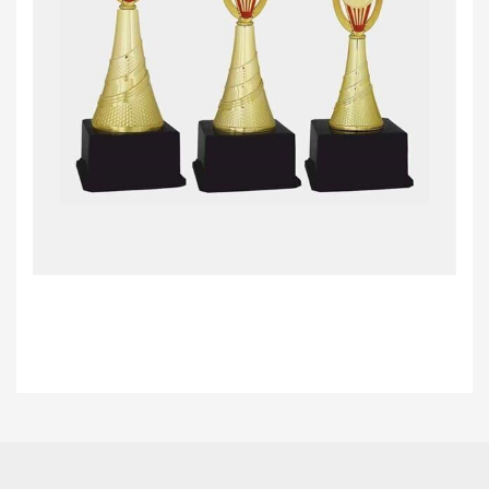
Bu ürünün fiyat bilgisi, resim, ürün açıklamalarında ve diğer konularda
yetersiz gördüğünüz noktaları öneri formunu kullanarak tarafımıza
Bu ürüne ilk yorumu siz yapın!
iletebilirsiniz.
Görüş ve önerileriniz için teşekkür ederiz.