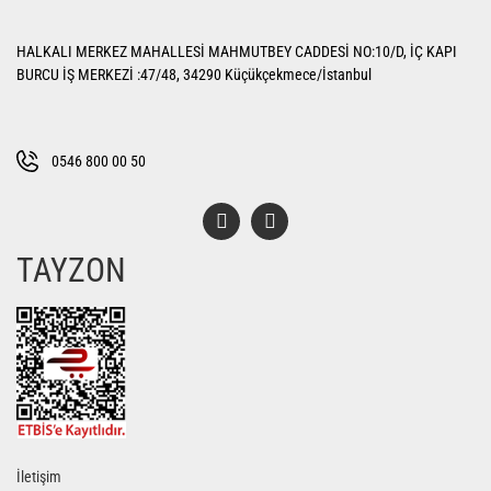
Yorum Yaz
Ürün resmi kalitesiz, bozuk veya görüntülenemiyor.
HALKALI MERKEZ MAHALLESİ MAHMUTBEY CADDESİ NO:10/D, İÇ KAPI
Ürün açıklamasında eksik bilgiler bulunuyor.
BURCU İŞ MERKEZİ :47/48, 34290 Küçükçekmece/İstanbul
Ürün bilgilerinde hatalar bulunuyor.
Ürün fiyatı diğer sitelerden daha pahalı.
Bu ürüne benzer farklı alternatifler olmalı.
0546 800 00 50
TAYZON
Gönder
İletişim