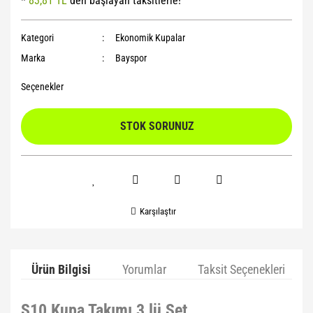
*
83,81 TL
den başlayan taksitlerle!
Yoga Roller
Kategori
Ekonomik Kupalar
Marka
Bayspor
Seçenekler
STOK SORUNUZ
Karşılaştır
Ürün Bilgisi
Yorumlar
Taksit Seçenekleri
S10 Kupa Takımı 3 lü Set