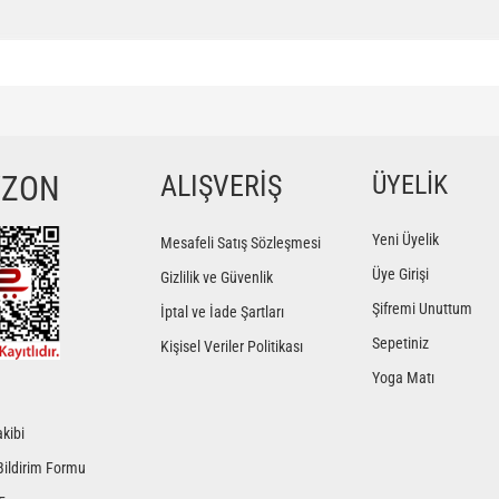
ğer konularda yetersiz gördüğünüz noktaları öneri formunu kullanarak tarafımıza iletebilir
Bu ürüne ilk yorumu siz yapın!
YZON
ALIŞVERİŞ
ÜYELİK
Yorum Yaz
Yeni Üyelik
Mesafeli Satış Sözleşmesi
Üye Girişi
Gizlilik ve Güvenlik
Şifremi Unuttum
İptal ve İade Şartları
Sepetiniz
Kişisel Veriler Politikası
Yoga Matı
kibi
Gönder
Bildirim Formu