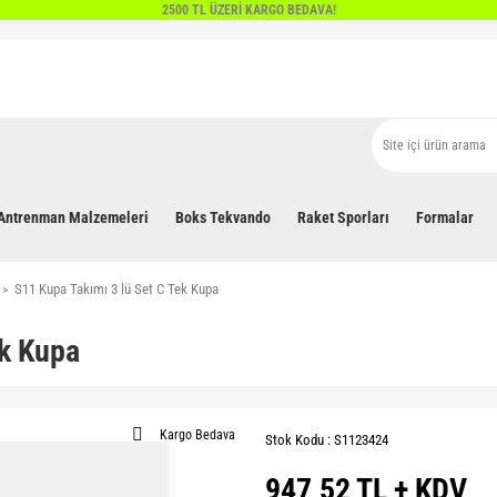
2500 TL ÜZERİ KARGO BEDAVA!
Antrenman Malzemeleri
Boks Tekvando
Raket Sporları
Formalar
S11 Kupa Takımı 3 lü Set C Tek Kupa
ek Kupa
Kargo Bedava
Stok Kodu : S1123424
947,52 TL + KDV