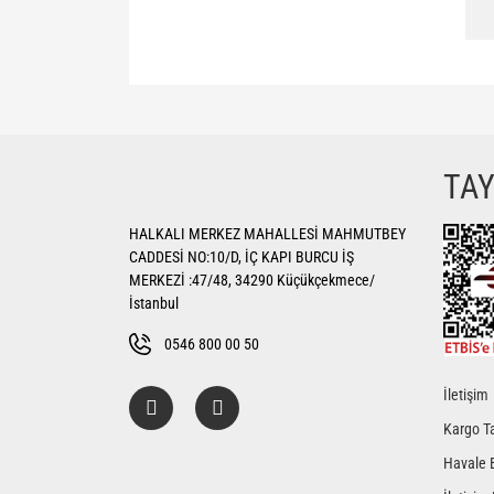
Bu ürünün fiyat bilgisi, resim, ürün açıklamalarında ve di
Görüş ve önerileriniz için teşekkür ederiz.
Ürün resmi kalitesiz, bozuk veya görüntülenemiyor.
TA
Ürün açıklamasında eksik bilgiler bulunuyor.
HALKALI MERKEZ MAHALLESİ MAHMUTBEY
Ürün bilgilerinde hatalar bulunuyor.
CADDESİ NO:10/D, İÇ KAPI BURCU İŞ
Ürün fiyatı diğer sitelerden daha pahalı.
MERKEZİ :47/48, 34290 Küçükçekmece/
Bu ürüne benzer farklı alternatifler olmalı.
İstanbul
0546 800 00 50
İletişim
Kargo Ta
Havale 