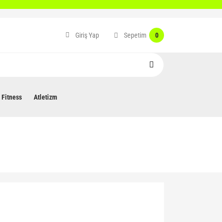
Sepetim
Giriş Yap
0
Fitness
Atletizm