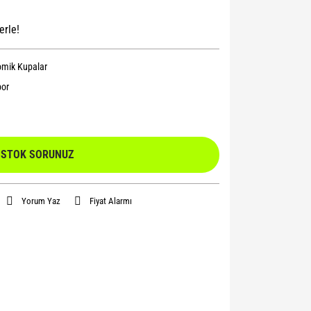
erle!
mik Kupalar
or
STOK SORUNUZ
Yorum Yaz
Fiyat Alarmı