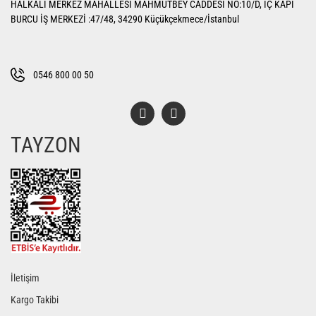
HALKALI MERKEZ MAHALLESİ MAHMUTBEY CADDESİ NO:10/D, İÇ KAPI
Ürün açıklamasında eksik bilgiler bulunuyor.
BURCU İŞ MERKEZİ :47/48, 34290 Küçükçekmece/İstanbul
Ürün bilgilerinde hatalar bulunuyor.
Ürün fiyatı diğer sitelerden daha pahalı.
Bu ürüne benzer farklı alternatifler olmalı.
0546 800 00 50
TAYZON
Gönder
İletişim
Kargo Takibi