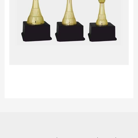
Bu ürünün fiyat bilgisi, resim, ürün açıklamalarında ve diğer konularda
yetersiz gördüğünüz noktaları öneri formunu kullanarak tarafımıza
Bu ürüne ilk yorumu siz yapın!
iletebilirsiniz.
Görüş ve önerileriniz için teşekkür ederiz.
Yorum Yaz
Ürün resmi kalitesiz, bozuk veya görüntülenemiyor.