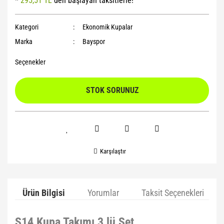
*
295,51 TL
den başlayan taksitlerle!
Yoga Roller
Kategori
Ekonomik Kupalar
Marka
Bayspor
Seçenekler
STOK SORUNUZ
Karşılaştır
Ürün Bilgisi
Yorumlar
Taksit Seçenekleri
S14 Kupa Takımı 3 lü Set