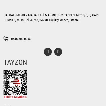
Yorum Yaz
Ürün resmi kalitesiz, bozuk veya görüntülenemiyor.
HALKALI MERKEZ MAHALLESİ MAHMUTBEY CADDESİ NO:10/D, İÇ KAPI
Ürün açıklamasında eksik bilgiler bulunuyor.
BURCU İŞ MERKEZİ :47/48, 34290 Küçükçekmece/İstanbul
Ürün bilgilerinde hatalar bulunuyor.
Ürün fiyatı diğer sitelerden daha pahalı.
Bu ürüne benzer farklı alternatifler olmalı.
0546 800 00 50
TAYZON
Gönder