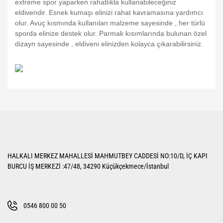
extreme spor yaparken rahatlıkla kullanabileceğiniz
eldivendir. Esnek kumaşı elinizi rahat kavramasına yardımcı
olur. Avuç kısmında kullanılan malzeme sayesinde , her türlü
sporda elinize destek olur. Parmak kısımlarında bulunan özel
dizayn sayesinde , eldiveni elinizden kolayca çıkarabilirsiniz.
Bu ürünün fiyat bilgisi, resim, ürün açıklamalarında ve diğer konularda
yetersiz gördüğünüz noktaları öneri formunu kullanarak tarafımıza
Bu ürüne ilk yorumu siz yapın!
iletebilirsiniz.
Görüş ve önerileriniz için teşekkür ederiz.
Yorum Yaz
Ürün resmi kalitesiz, bozuk veya görüntülenemiyor.
HALKALI MERKEZ MAHALLESİ MAHMUTBEY CADDESİ NO:10/D, İÇ KAPI
Ürün açıklamasında eksik bilgiler bulunuyor.
BURCU İŞ MERKEZİ :47/48, 34290 Küçükçekmece/İstanbul
Ürün bilgilerinde hatalar bulunuyor.
Ürün fiyatı diğer sitelerden daha pahalı.
Bu ürüne benzer farklı alternatifler olmalı.
0546 800 00 50