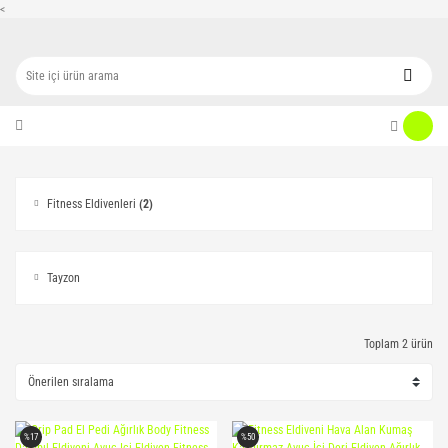
<
Fitness Eldivenleri
(2)
Tayzon
Toplam 2 ürün
%17
%50