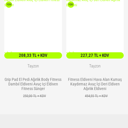
YENİ
YENİ
<
/> />
<
/> />
208,33 TL + KDV
227,27 TL + KDV
Tayzon
Tayzon
Grip Pad El Pedi Ağırlık Body Fitness
Fitness Eldiveni Hava Alan Kumaş
Dambıl Eldiveni Avuç Içi Eldiven
Kaydırmaz Avuç İçi Deri Eldiven
Fitness Sünger
Ağırlık Eldiveni
250,00 TL + KDV
454,55 TL + KDV