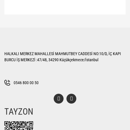
Bu ürünün fiyat bilgisi, resim, ürün açıklamalarında ve diğer konularda
yetersiz gördüğünüz noktaları öneri formunu kullanarak tarafımıza
Bu ürüne ilk yorumu siz yapın!
iletebilirsiniz.
Görüş ve önerileriniz için teşekkür ederiz.
Yorum Yaz
Ürün resmi kalitesiz, bozuk veya görüntülenemiyor.
HALKALI MERKEZ MAHALLESİ MAHMUTBEY CADDESİ NO:10/D, İÇ KAPI
Ürün açıklamasında eksik bilgiler bulunuyor.
BURCU İŞ MERKEZİ :47/48, 34290 Küçükçekmece/İstanbul
Ürün bilgilerinde hatalar bulunuyor.
Ürün fiyatı diğer sitelerden daha pahalı.
Bu ürüne benzer farklı alternatifler olmalı.
0546 800 00 50
TAYZON
Gönder