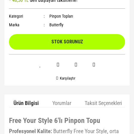
*
48,50 TL
den başlayan taksitlerle!
Yoga Roller
Kategori
Pinpon Topları
Marka
Butterfly
STOK SORUNUZ
Karşılaştır
Ürün Bilgisi
Yorumlar
Taksit Seçenekleri
Free Your Style 6'lı Pinpon Topu
Profesyonel Kalite:
Butterfly Free Your Style, orta