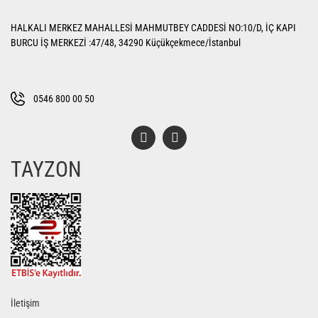
Pilates Topları
Futbol Tozlukları
Voleybol Topları
Huni Çanak-Huni Setler
Punchingball Eldiveni
Kapı Barfiksi
Yüksek Atlama
HALKALI MERKEZ MAHALLESİ MAHMUTBEY CADDESİ NO:10/D, İÇ KAPI
BURCU İŞ MERKEZİ :47/48, 34290 Küçükçekmece/İstanbul
Pilates Topları
Futsal Topları
Koordinasyon Çemberi
Suspansuarlar
Kesik Eldivenler
Pilates&Yoga Mat Çantası
Golbol
Korner Direği
Tekvando
Kettle Dambıl
0546 800 00 50
Pillates Lastikleri
Kaleci Eldivenleri
Sağlık Topları
Kondisyon Küreği
Pompalar
Kaptanlık Pazubandı
Skor Tabelası
Mekik Aletleri
TAYZON
Step Tahtası
Tekmelikler
Slalom Set
Sehpalar
Twister
Suluklar
Tırmanma Halatları
Yoga Balance
Taktik Tahtası
Yoga Block
Top Pompası
Yoga Fly
Top Taşıma Aparatları
İletişim
Yoga Matı