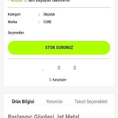
*
420,86 TL
den başlayan taksitlerle!
Yoga Roller
Kategori
Okçuluk
Marka
CORE
Seçenekler
STOK SORUNUZ
Karşılaştır
Ürün Bilgisi
Yorumlar
Taksit Seçenekleri
Başlangıç Gövdesi Jet Metal