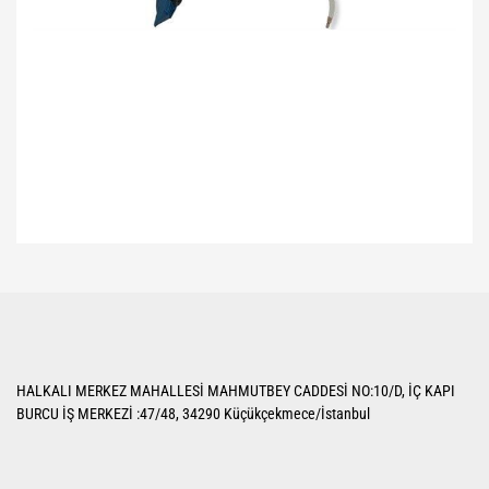
Bu ürünün fiyat bilgisi, resim, ürün açıklamalarında ve diğer konularda
yetersiz gördüğünüz noktaları öneri formunu kullanarak tarafımıza
Bu ürüne ilk yorumu siz yapın!
iletebilirsiniz.
Görüş ve önerileriniz için teşekkür ederiz.
Yorum Yaz
Ürün resmi kalitesiz, bozuk veya görüntülenemiyor.
HALKALI MERKEZ MAHALLESİ MAHMUTBEY CADDESİ NO:10/D, İÇ KAPI
Ürün açıklamasında eksik bilgiler bulunuyor.
BURCU İŞ MERKEZİ :47/48, 34290 Küçükçekmece/İstanbul
Ürün bilgilerinde hatalar bulunuyor.
Ürün fiyatı diğer sitelerden daha pahalı.