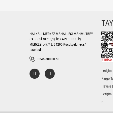
Bu ürünün fiyat bilgisi, resim, ürün açıklamalarında ve di
Görüş ve önerileriniz için teşekkür ederiz.
Ürün resmi kalitesiz, bozuk veya görüntülenemiyor.
TA
Ürün açıklamasında eksik bilgiler bulunuyor.
HALKALI MERKEZ MAHALLESİ MAHMUTBEY
Ürün bilgilerinde hatalar bulunuyor.
CADDESİ NO:10/D, İÇ KAPI BURCU İŞ
Ürün fiyatı diğer sitelerden daha pahalı.
MERKEZİ :47/48, 34290 Küçükçekmece/
Bu ürüne benzer farklı alternatifler olmalı.
İstanbul
0546 800 00 50
İletişim
Kargo Ta
Havale 
İletişim
>