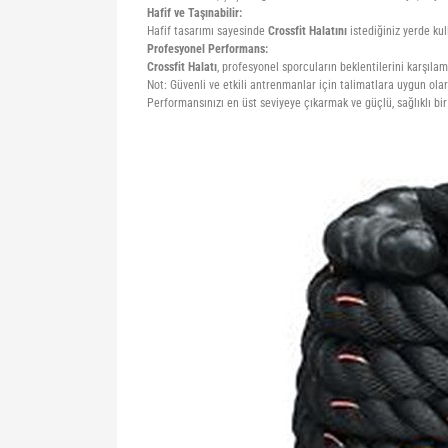
Hafif ve Taşınabilir:
Hafif tasarımı sayesinde
Crossfit Halatını
istediğiniz yerde ku
Profesyonel Performans:
Crossfit Halatı
, profesyonel sporcuların beklentilerini karşıla
Not: Güvenli ve etkili antrenmanlar için talimatlara uygun olar
Performansınızı en üst seviyeye çıkarmak ve güçlü, sağlıklı bi