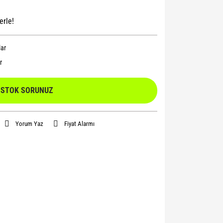
erle!
lar
r
STOK SORUNUZ
Yorum Yaz
Fiyat Alarmı