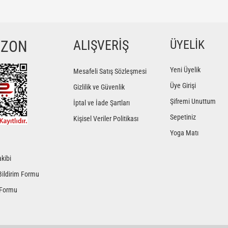
ğer konularda yetersiz gördüğünüz noktaları öneri formunu kullanarak tarafımıza iletebilir
Bu ürüne ilk yorumu siz yapın!
YZON
ALIŞVERİŞ
ÜYELİK
Yorum Yaz
Yeni Üyelik
Mesafeli Satış Sözleşmesi
Üye Girişi
Gizlilik ve Güvenlik
Şifremi Unuttum
İptal ve İade Şartları
Sepetiniz
Kişisel Veriler Politikası
Yoga Matı
kibi
Gönder
Bildirim Formu
 Formu