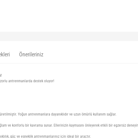
kleri
Önerileriniz
n!
 zorlu antrenmanlarda destek oluyor!
 üretilmiştir. Yoğun antrenmanlara dayanıklıdır ve uzun ömürlü kullanım sağlar.
am ve konforlu bir kavrama sunar. Ellerinizin kaymasını önleyerek etkili bir egzersiz deneyi
nıklılık, güç ve esneklik antrenmanlarınız için ideal bir araçtır.