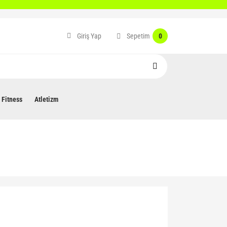
Sepetim
Giriş Yap
0
Fitness
Atletizm