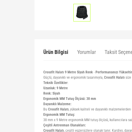
Ürün Bilgisi
Yorumlar
Taksit Seçene
Crossfit Halatı 9 Metre Siyah Renk
-
Performansınızı Yükselti
Güçlü, dayanıklı ve ergonomik tasarımıyla,
Crossfit Halatı
size
Teknik Özellikler
:
Uzunluk: 9 Metre
Renk: Siyah
Ergonomik MM Tutuş Ölçüsü: 38 mm
Dayanıklı Malzeme:
Bu
Crossfit Halatı
, yüksek kaliteli ve dayanıklı malzemelerden
Ergonomik MM Tutuş:
38 mm x 9 Metre ergonomik MM tutuş ölçüsü, kullanıcılara sağl
Çeşitli Antrenman Olanakları:
Crossfit Halatı
, çeşitli egzersizlere olanak tanır. Kardiyo, daya