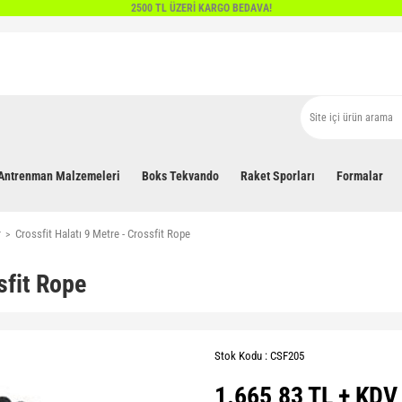
2500 TL ÜZERİ KARGO BEDAVA!
Antrenman Malzemeleri
Boks Tekvando
Raket Sporları
Formalar
r
Crossfit Halatı 9 Metre - Crossfit Rope
sfit Rope
Stok Kodu : CSF205
1.665,83 TL + KDV