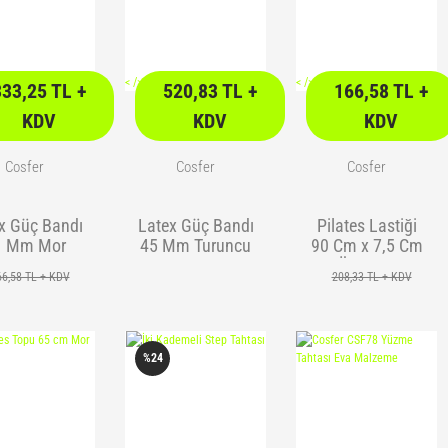
<
/> />
<
/> />
333,25 TL +
520,83 TL +
166,58 TL +
KDV
KDV
KDV
Cosfer
Cosfer
Cosfer
x Güç Bandı
Latex Güç Bandı
Pilates Lastiği
1 Mm Mor
45 Mm Turuncu
90 Cm x 7,5 Cm
Üçlü Set
66,58 TL + KDV
208,33 TL + KDV
%24