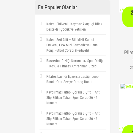
En Populer Olanlar
<
/> />
Kaleci Eldiveni | Kaymaz Avuç İçi Bilek
Destekli | Çocuk ve Yetişkin
Kaleci Seti 3’lü – Bileklikli Kaleci
Eldiveni, EVA Mini Tekmelik ve Uzun
Konç Futbol Çorabı (Hediyeli)
Pila
Basketbol Dizliği Korumasız Spor Dizliği
– Koşu & Fitness Antrenman Dizliği
2
Pilates Lastiği Egzersiz Lastiği Loop
Band - Orta Seviye Direnç Bandı
Kaydırmaz Futbol Çorabı 3 Çift – Anti
Slip Silikon Taban Spor Çorap 36-44
Numara
Kaydırmaz Futbol Çorabı 3 Çift – Anti
Slip Silikon Taban Spor Çorap 36-44
Numara
<
/> />