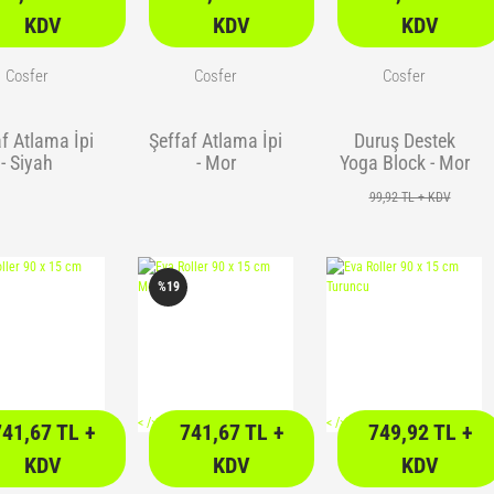
KDV
KDV
KDV
Cosfer
Cosfer
Cosfer
f Atlama İpi
Şeffaf Atlama İpi
Duruş Destek
- Siyah
- Mor
Yoga Block - Mor
99,92 TL + KDV
%19
<
/> />
<
/> />
741,67 TL +
741,67 TL +
749,92 TL +
KDV
KDV
KDV