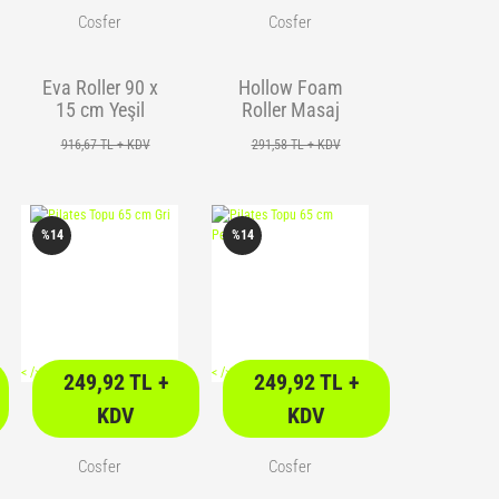
Cosfer
Cosfer
Eva Roller 90 x
Hollow Foam
15 cm Yeşil
Roller Masaj
köpüğü - Pembe
916,67 TL + KDV
291,58 TL + KDV
%14
%14
<
/> />
<
/> />
249,92 TL +
249,92 TL +
KDV
KDV
Cosfer
Cosfer