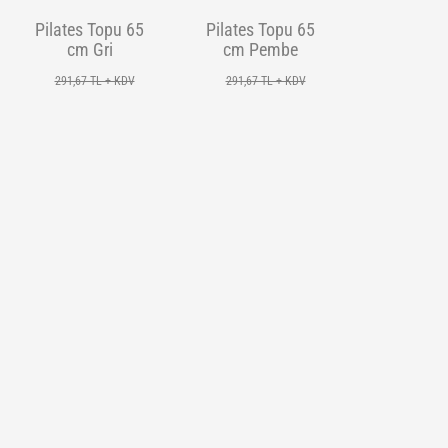
Pilates Topu 65
Pilates Topu 65
cm Gri
cm Pembe
291,67 TL + KDV
291,67 TL + KDV