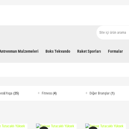
Antrenman Malzemeleri
Boks Tekvando
Raket Sporları
Formalar
ates&Yoga
(25)
Fitness
(4)
Diğer Branşlar
(1)