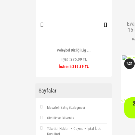
Eva
15 
8
 Kamp Matı Ta ...
Voleybol Dizliği Lig ...
Pembe M
t :
399,90 TL
Fiyat :
275,00 TL
Fiyat
%21
imli 349,90 TL
İndirimli 219,89 TL
İndir
Sayfalar
<
/> />
Mesafeli Satış Sözleşmesi
Gizlilik ve Güvenlik
Tüketici Haklari – Cayma – İptal İade
Koşullari