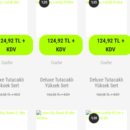
%25
%25
<
/> />
<
/> />
124,92 TL +
124,92 TL +
124,92 TL +
KDV
KDV
KDV
Cosfer
Cosfer
Cosfer
xe Tutacaklı
Deluxe Tutacaklı
Deluxe Tutacaklı
ksek Sert
Yüksek Sert
Yüksek Sert
enç Lastiği
Direnç Lastiği
Direnç Lastiği
66,58 TL + KDV
166,58 TL + KDV
166,58 TL + KDV
Mor
Pembe
Kırmızı
%20