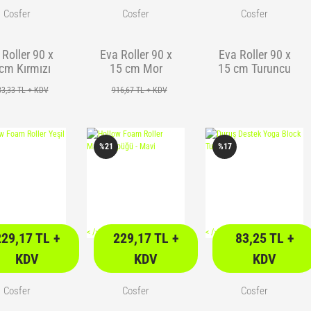
Cosfer
Cosfer
Cosfer
 Roller 90 x
Eva Roller 90 x
Eva Roller 90 x
cm Kırmızı
15 cm Mor
15 cm Turuncu
33,33 TL + KDV
916,67 TL + KDV
or Pilates M ...
Koruyucu Konç Çorapl ...
 :
420,00 TL
Fiyat :
199,90 TL
%21
%17
imli 240,00 TL
İndirimli 99,90 TL
<
/> />
<
/> />
229,17 TL +
229,17 TL +
83,25 TL +
KDV
KDV
KDV
Cosfer
Cosfer
Cosfer