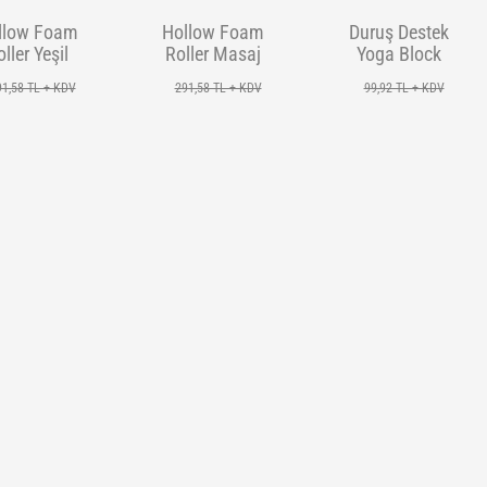
llow Foam
Hollow Foam
Duruş Destek
ller Yeşil
Roller Masaj
Yoga Block
köpüğü - Mavi
Turuncu
91,58 TL + KDV
291,58 TL + KDV
99,92 TL + KDV