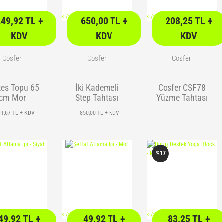
<
/> />
<
/> />
249,92 TL +
650,00 TL +
208,25 TL +
KDV
KDV
KDV
Cosfer
Cosfer
Cosfer
tes Topu 65
İki Kademeli
Cosfer CSF78
cm Mor
Step Tahtası
Yüzme Tahtası
Eva Malzeme
91,67 TL + KDV
850,00 TL + KDV
%17
<
/> />
<
/> />
49,92 TL +
49,92 TL +
83,25 TL +