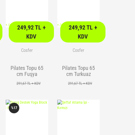
<
/> />
<
/> />
249,92 TL +
249,92 TL +
KDV
KDV
Cosfer
Cosfer
Pilates Topu 65
Pilates Topu 65
cm Fuşya
cm Turkuaz
291,67 TL + KDV
291,67 TL + KDV
%17