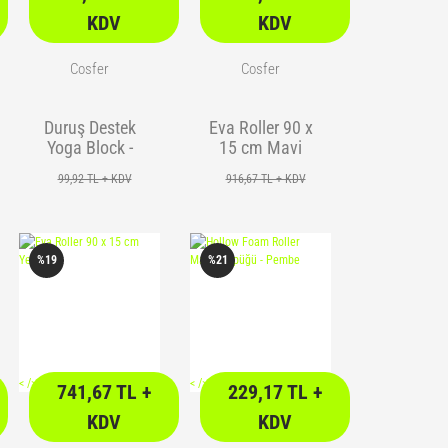
KDV
KDV
Cosfer
Cosfer
Duruş Destek
Eva Roller 90 x
Yoga Block -
15 cm Mavi
Mavi
99,92 TL + KDV
916,67 TL + KDV
%19
%21
<
/> />
<
/> />
741,67 TL +
229,17 TL +
KDV
KDV