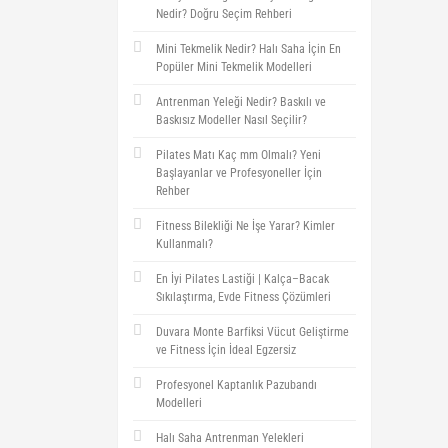
Nedir? Doğru Seçim Rehberi
Mini Tekmelik Nedir? Halı Saha İçin En
Popüler Mini Tekmelik Modelleri
Antrenman Yeleği Nedir? Baskılı ve
Baskısız Modeller Nasıl Seçilir?
Pilates Matı Kaç mm Olmalı? Yeni
Başlayanlar ve Profesyoneller İçin
Rehber
Fitness Bilekliği Ne İşe Yarar? Kimler
Kullanmalı?
En İyi Pilates Lastiği | Kalça–Bacak
Sıkılaştırma, Evde Fitness Çözümleri
Duvara Monte Barfiksi Vücut Geliştirme
ve Fitness İçin İdeal Egzersiz
Profesyonel Kaptanlık Pazubandı
Modelleri
Halı Saha Antrenman Yelekleri