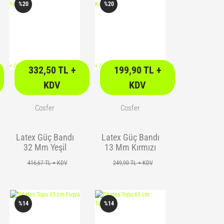
%20
%20
<
/> />
<
/> />
332,50 TL +
199,90 TL +
KDV
KDV
Cosfer
Cosfer
Latex Güç Bandı
Latex Güç Bandı
32 Mm Yeşil
13 Mm Kırmızı
416,67 TL + KDV
249,90 TL + KDV
%14
%14