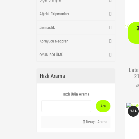
Diğer Branşlar
Ağırlık Ekipmanları
<
/> />
Jimnastik
Koruyucu Neopren
OYUN BÖLÜMÜ
Late
Hızlı Arama
2
4
Hızlı Ürün Arama
Ara
%14
Detaylı Arama