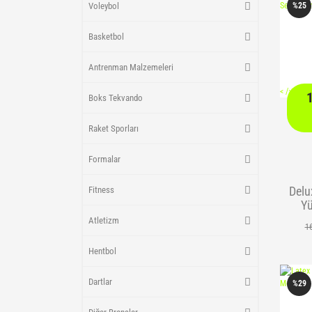
Voleybol
%25
Basketbol
Antrenman Malzemeleri
<
/> />
Boks Tekvando
Raket Sporları
Formalar
Delu
Fitness
Yü
Dir
Atletizm
1
Hentbol
Dartlar
%29