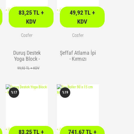
<
/> />
<
/> />
83,25 TL +
49,92 TL +
KDV
KDV
Cosfer
Cosfer
Duruş Destek
Şeffaf Atlama İpi
Yoga Block -
- Kırmızı
Pembe
99,92 TL + KDV
%17
%19
<
/> />
<
/> />
83,25 TL +
741,67 TL +