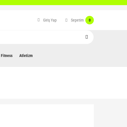
Sepetim
Giriş Yap
0
Fitness
Atletizm