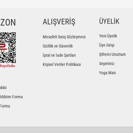
Bu ürüne ilk yorumu siz yapın!
YZON
ALIŞVERİŞ
ÜYELİK
Yorum Yaz
Yeni Üyelik
Mesafeli Satış Sözleşmesi
Üye Girişi
Gizlilik ve Güvenlik
Şifremi Unuttum
İptal ve İade Şartları
Sepetiniz
Kişisel Veriler Politikası
Yoga Matı
kibi
Gönder
Bildirim Formu
 Formu