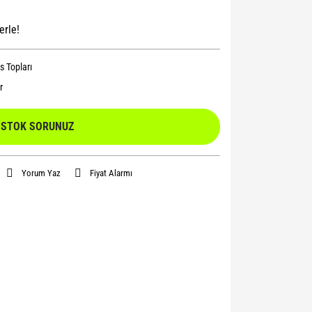
erle!
s Topları
r
STOK SORUNUZ
Yorum Yaz
Fiyat Alarmı