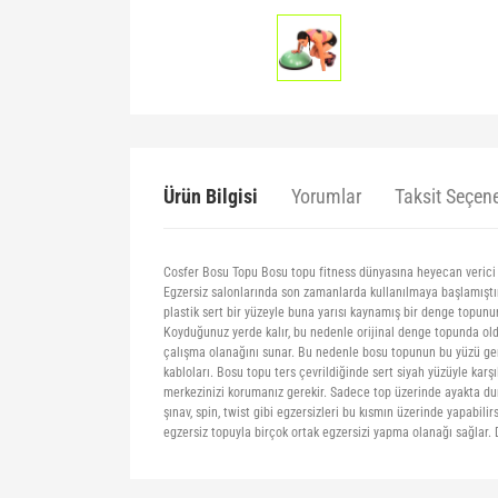
Ürün Bilgisi
Yorumlar
Taksit Seçene
Cosfer Bosu Topu Bosu topu fitness dünyasına heyecan verici bir
Egzersiz salonlarında son zamanlarda kullanılmaya başlamıştır.
plastik sert bir yüzeyle buna yarısı kaynamış bir denge topunun
Koyduğunuz yerde kalır, bu nedenle orijinal denge topunda old
çalışma olanağını sunar. Bu nedenle bosu topunun bu yüzü gene
kabloları. Bosu topu ters çevrildiğinde sert siyah yüzüyle karş
merkezinizi korumanız gerekir. Sadece top üzerinde ayakta durm
şınav, spin, twist gibi egzersizleri bu kısmın üzerinde yapabi
egzersiz topuyla birçok ortak egzersizi yapma olanağı sağlar. Dü
Bu ürünün fiyat bilgisi, resim, ürün açıklamalarında ve di