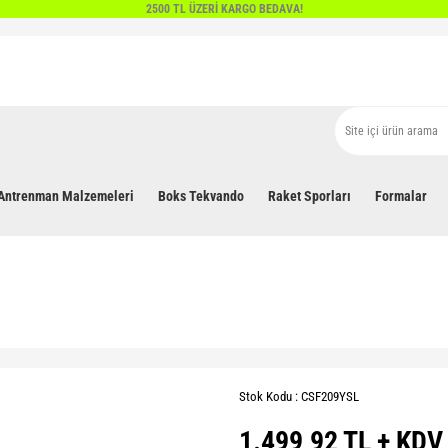
2500 TL ÜZERİ KARGO BEDAVA!
Antrenman Malzemeleri
Boks Tekvando
Raket Sporları
Formalar
Stok Kodu : CSF209YSL
1.499,92 TL + KDV