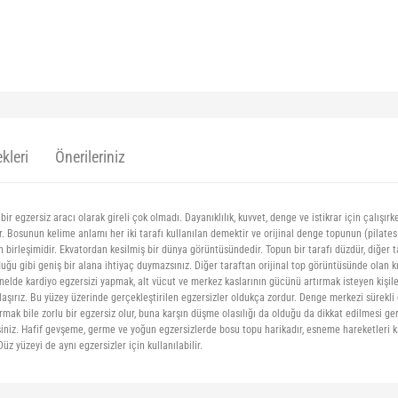
kleri
Önerileriniz
 egzersiz aracı olarak gireli çok olmadı. Dayanıklılık, kuvvet, denge ve istikrar için çalışırk
 Bosunun kelime anlamı her iki tarafı kullanılan demektir ve orijinal denge topunun (pilates 
 birleşimidir. Ekvatordan kesilmiş bir dünya görüntüsündedir. Topun bir tarafı düzdür, diğer t
uğu gibi geniş bir alana ihtiyaç duymazsınız. Diğer taraftan orijinal top görüntüsünde olan k
lde kardiyo egzersizi yapmak, alt vücut ve merkez kaslarının gücünü artırmak isteyen kişile
ılaşırız. Bu yüzey üzerinde gerçekleştirilen egzersizler oldukça zordur. Denge merkezi sürekli
ak bile zorlu bir egzersiz olur, buna karşın düşme olasılığı da olduğu da dikkat edilmesi ge
lirsiniz. Hafif gevşeme, germe ve yoğun egzersizlerde bosu topu harikadır, esneme hareketleri 
z yüzeyi de aynı egzersizler için kullanılabilir.
ğer konularda yetersiz gördüğünüz noktaları öneri formunu kullanarak tarafımıza iletebilir