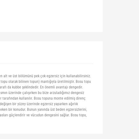
en alt ve üst bölümünü pek çok egzersiz için kullanabilirsiniz.
topu olarak bilinen topun) mantığıyla üretilmiştir. Bosu topu
arafı da kubbe şeklindedir. En önemli avantajı dengedir.
ısmın üzerinde çalışırken bu bize arzuladığımız dengesiz
r tarafından kullanılır. Bosu topuna monte edilmiş direnç
 değişen bir yüzey üzerinde egzersiz yaparken ağırlık
reken bir konudur. Bunun yanında üst beden egzersizlerini,
kasları güçlendirir ve vücudun dengesini sağlar. Bosu topu,
siniz.