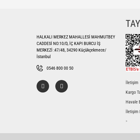
Görüş ve önerileriniz için teşekkür ederiz.
Ürün resmi kalitesiz, bozuk veya görüntülenemiyor.
TA
Ürün açıklamasında eksik bilgiler bulunuyor.
HALKALI MERKEZ MAHALLESİ MAHMUTBEY
Ürün bilgilerinde hatalar bulunuyor.
CADDESİ NO:10/D, İÇ KAPI BURCU İŞ
Ürün fiyatı diğer sitelerden daha pahalı.
MERKEZİ :47/48, 34290 Küçükçekmece/
Bu ürüne benzer farklı alternatifler olmalı.
İstanbul
0546 800 00 50
İletişim
Kargo Ta
Havale 
İletişim
>