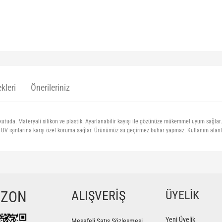
kleri
Önerileriniz
utuda. Materyali silikon ve plastik. Ayarlanabilir kayışı ile gözünüze mükemmel uyum sağlar
n UV ışınlarına karşı özel koruma sağlar. Ürünümüz su geçirmez buhar yapmaz. Kullanım alanla
ğer konularda yetersiz gördüğünüz noktaları öneri formunu kullanarak tarafımıza iletebilir
Bu ürüne ilk yorumu siz yapın!
YZON
ALIŞVERİŞ
ÜYELİK
Yorum Yaz
Yeni Üyelik
Mesafeli Satış Sözleşmesi