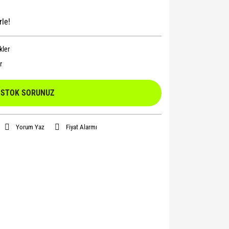
rle!
kler
r
STOK SORUNUZ
Yorum Yaz
Fiyat Alarmı