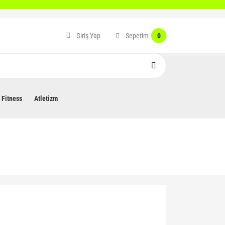
Sepetim
Giriş Yap
0
Fitness
Atletizm