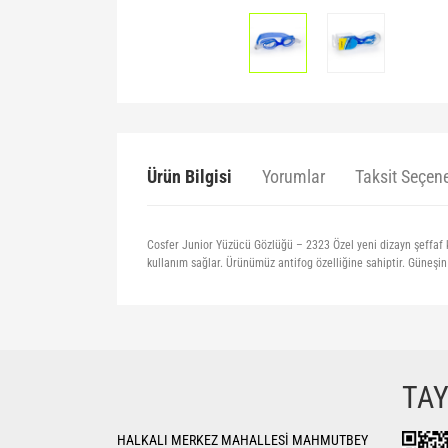
Ürün Bilgisi
Yorumlar
Taksit Seçene
Cosfer Junior Yüzücü Gözlüğü – 2323 Özel yeni dizayn şeffaf k
kullanım sağlar. Ürünümüz antifog özelliğine sahiptir. Güneşi
Bu ürünün fiyat bilgisi, resim, ürün açıklamalarında ve di
Görüş ve önerileriniz için teşekkür ederiz.
Ürün resmi kalitesiz, bozuk veya görüntülenemiyor.
TA
Ürün açıklamasında eksik bilgiler bulunuyor.
HALKALI MERKEZ MAHALLESİ MAHMUTBEY
Ürün bilgilerinde hatalar bulunuyor.