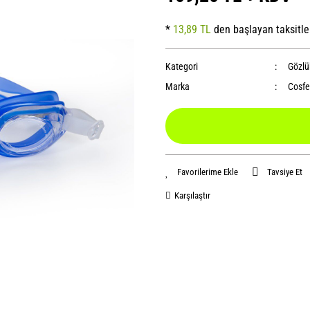
*
13,89 TL
den başlayan taksitle
Kategori
Gözlü
Marka
Cosfe
Tavsiye Et
Karşılaştır