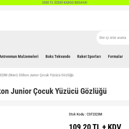
2500 TL ÜZERİ KARGO BEDAVA!
Antrenman Malzemeleri
Boks Tekvando
Raket Sporları
Formalar
323M (Mavi) Silikon Junior Çocuk Yüzücü Gözlüğü
kon Junior Çocuk Yüzücü Gözlüğü
Stok Kodu : CSF2323M
109,20 TL + KDV