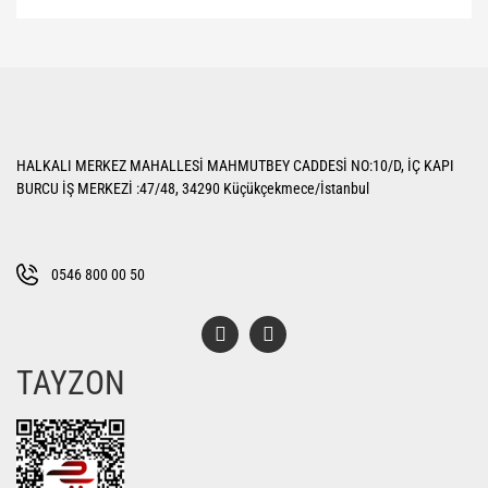
Bu ürünün fiyat bilgisi, resim, ürün açıklamalarında ve diğer konularda
yetersiz gördüğünüz noktaları öneri formunu kullanarak tarafımıza
Bu ürüne ilk yorumu siz yapın!
iletebilirsiniz.
Görüş ve önerileriniz için teşekkür ederiz.
Yorum Yaz
Ürün resmi kalitesiz, bozuk veya görüntülenemiyor.
HALKALI MERKEZ MAHALLESİ MAHMUTBEY CADDESİ NO:10/D, İÇ KAPI
Ürün açıklamasında eksik bilgiler bulunuyor.
BURCU İŞ MERKEZİ :47/48, 34290 Küçükçekmece/İstanbul
Ürün bilgilerinde hatalar bulunuyor.
Ürün fiyatı diğer sitelerden daha pahalı.
Bu ürüne benzer farklı alternatifler olmalı.
0546 800 00 50
TAYZON
Gönder