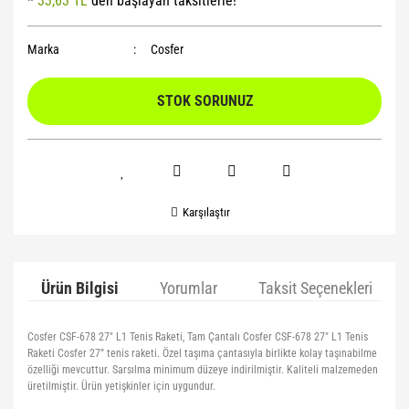
*
33,63 TL
den başlayan taksitlerle!
Yoga Roller
Marka
Cosfer
STOK SORUNUZ
Karşılaştır
Ürün Bilgisi
Yorumlar
Taksit Seçenekleri
Cosfer CSF-678 27" L1 Tenis Raketi, Tam Çantalı Cosfer CSF-678 27" L1 Tenis
Raketi Cosfer 27” tenis raketi. Özel taşıma çantasıyla birlikte kolay taşınabilme
özelliği mevcuttur. Sarsılma minimum düzeye indirilmiştir. Kaliteli malzemeden
üretilmiştir. Ürün yetişkinler için uygundur.