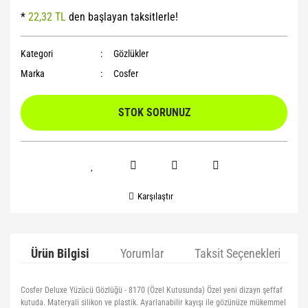
*
22,32 TL
den başlayan taksitlerle!
Yoga Roller
Kategori
Gözlükler
Marka
Cosfer
STOK SORUNUZ
Karşılaştır
Ürün Bilgisi
Yorumlar
Taksit Seçenekleri
Cosfer Deluxe Yüzücü Gözlüğü - 8170 (Özel Kutusunda) Özel yeni dizayn şeffaf
kutuda. Materyali silikon ve plastik. Ayarlanabilir kayışı ile gözünüze mükemmel