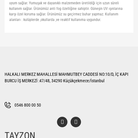
uyum sağlar. Yumuşak ve dayanıklı malzemeden üretildiği için uzun süreli
kullanım sağlar. Ürünümüz anti fog özelliğine sahiptir. Güneşin UV ışınlarına
karşı özel koruma sağlar. Ürünümüz su geçirmez buhar yapmaz. Kullanım
alanları : kulüplerde ,okullarda ,ve reaktif kullanıma uygundur.
Bu ürünün fiyat bilgisi, resim, ürün açıklamalarında ve diğer konularda
yetersiz gördüğünüz noktaları öneri formunu kullanarak tarafımıza
Bu ürüne ilk yorumu siz yapın!
iletebilirsiniz.
Görüş ve önerileriniz için teşekkür ederiz.
Yorum Yaz
Ürün resmi kalitesiz, bozuk veya görüntülenemiyor.
HALKALI MERKEZ MAHALLESİ MAHMUTBEY CADDESİ NO:10/D, İÇ KAPI
Ürün açıklamasında eksik bilgiler bulunuyor.
BURCU İŞ MERKEZİ :47/48, 34290 Küçükçekmece/İstanbul
Ürün bilgilerinde hatalar bulunuyor.
Ürün fiyatı diğer sitelerden daha pahalı.
Bu ürüne benzer farklı alternatifler olmalı.
0546 800 00 50
TAYZON