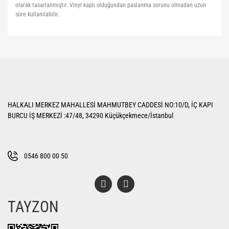
olarak tasarlanmıştır. Vinyl kaplı olduğundan paslanma sorunu olmadan uzun
süre kullanılabilir.
Bu ürünün fiyat bilgisi, resim, ürün açıklamalarında ve diğer konularda
yetersiz gördüğünüz noktaları öneri formunu kullanarak tarafımıza
Bu ürüne ilk yorumu siz yapın!
iletebilirsiniz.
Görüş ve önerileriniz için teşekkür ederiz.
Yorum Yaz
Ürün resmi kalitesiz, bozuk veya görüntülenemiyor.
HALKALI MERKEZ MAHALLESİ MAHMUTBEY CADDESİ NO:10/D, İÇ KAPI
Ürün açıklamasında eksik bilgiler bulunuyor.
BURCU İŞ MERKEZİ :47/48, 34290 Küçükçekmece/İstanbul
Ürün bilgilerinde hatalar bulunuyor.
Ürün fiyatı diğer sitelerden daha pahalı.
Bu ürüne benzer farklı alternatifler olmalı.
0546 800 00 50
TAYZON
Gönder