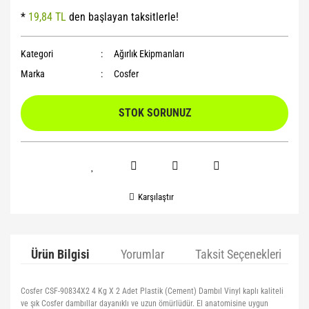
*
19,84 TL
den başlayan taksitlerle!
Yoga Roller
Kategori
Ağırlık Ekipmanları
Marka
Cosfer
STOK SORUNUZ
Karşılaştır
Ürün Bilgisi
Yorumlar
Taksit Seçenekleri
Cosfer CSF-90834X2 4 Kg X 2 Adet Plastik (Cement) Dambıl Vinyl kaplı kaliteli
ve şık Cosfer dambıllar dayanıklı ve uzun ömürlüdür. El anatomisine uygun