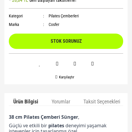
*
26,84 TL
den başlayan taksitlerle!
Yoga Roller
Kategori
Pilates Çemberleri
Marka
Cosfer
STOK SORUNUZ
Karşılaştır
Ürün Bilgisi
Yorumlar
Taksit Seçenekleri
38 cm Pilates Çemberi Sünger
,
Güçlü ve etkili bir
pilates
deneyimi yaşamak
isteyenler için tasarlanmış özel