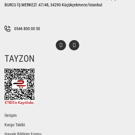
Ürün açıklamasında eksik bilgiler bulunuyor.
BURCU İŞ MERKEZİ :47/48, 34290 Küçükçekmece/İstanbul
Ürün bilgilerinde hatalar bulunuyor.
Ürün fiyatı diğer sitelerden daha pahalı.
Bu ürüne benzer farklı alternatifler olmalı.
0546 800 00 50
TAYZON
Gönder
İletişim
Kargo Takibi
Havale Bildirim Formu