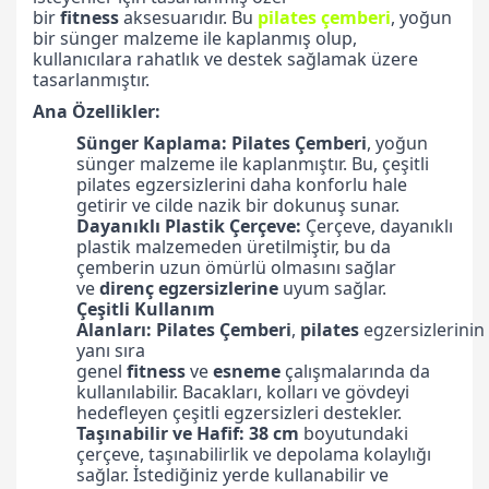
bir
fitness
aksesuarıdır. Bu
pilates çemberi
, yoğun
bir sünger malzeme ile kaplanmış olup,
kullanıcılara rahatlık ve destek sağlamak üzere
tasarlanmıştır.
Ana Özellikler:
Sünger Kaplama:
Pilates
Çemberi
, yoğun
sünger malzeme ile kaplanmıştır. Bu, çeşitli
pilates egzersizlerini daha konforlu hale
getirir ve cilde nazik bir dokunuş sunar.
Dayanıklı Plastik Çerçeve:
Çerçeve, dayanıklı
plastik malzemeden üretilmiştir, bu da
çemberin uzun ömürlü olmasını sağlar
ve
direnç
egzersizlerine
uyum sağlar.
Çeşitli Kullanım
Alanları:
Pilates
Çemberi
,
pilates
egzersizlerinin
yanı sıra
genel
fitness
ve
esneme
çalışmalarında da
kullanılabilir. Bacakları, kolları ve gövdeyi
hedefleyen çeşitli egzersizleri destekler.
Taşınabilir ve Hafif:
38 cm
boyutundaki
çerçeve, taşınabilirlik ve depolama kolaylığı
sağlar. İstediğiniz yerde kullanabilir ve