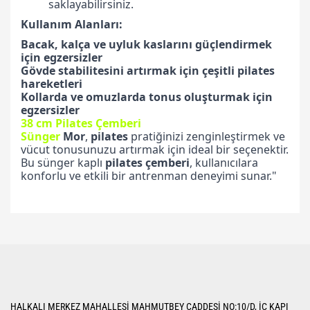
saklayabilirsiniz.
Kullanım Alanları:
Bacak, kalça ve uyluk kaslarını güçlendirmek
için egzersizler
Gövde stabilitesini artırmak için çeşitli pilates
hareketleri
Kollarda ve omuzlarda tonus oluşturmak için
egzersizler
38 cm Pilates Çemberi
Sünger
Mor
,
pilates
pratiğinizi zenginleştirmek ve
vücut tonusunuzu artırmak için ideal bir seçenektir.
Bu sünger kaplı
pilates
çemberi
, kullanıcılara
konforlu ve etkili bir antrenman deneyimi sunar."
Bu ürünün fiyat bilgisi, resim, ürün açıklamalarında ve diğer konularda
yetersiz gördüğünüz noktaları öneri formunu kullanarak tarafımıza
Bu ürüne ilk yorumu siz yapın!
iletebilirsiniz.
Görüş ve önerileriniz için teşekkür ederiz.
Yorum Yaz
Ürün resmi kalitesiz, bozuk veya görüntülenemiyor.
HALKALI MERKEZ MAHALLESİ MAHMUTBEY CADDESİ NO:10/D, İÇ KAPI