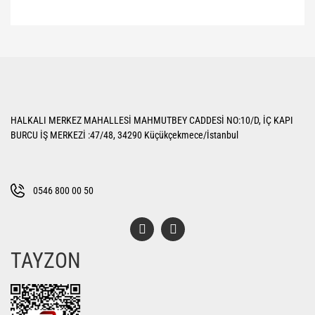
Bu ürünün fiyat bilgisi, resim, ürün açıklamalarında ve diğer konularda
yetersiz gördüğünüz noktaları öneri formunu kullanarak tarafımıza
Bu ürüne ilk yorumu siz yapın!
iletebilirsiniz.
Görüş ve önerileriniz için teşekkür ederiz.
Yorum Yaz
Ürün resmi kalitesiz, bozuk veya görüntülenemiyor.
HALKALI MERKEZ MAHALLESİ MAHMUTBEY CADDESİ NO:10/D, İÇ KAPI
Ürün açıklamasında eksik bilgiler bulunuyor.
BURCU İŞ MERKEZİ :47/48, 34290 Küçükçekmece/İstanbul
Ürün bilgilerinde hatalar bulunuyor.
Ürün fiyatı diğer sitelerden daha pahalı.
Bu ürüne benzer farklı alternatifler olmalı.
0546 800 00 50
TAYZON
Gönder