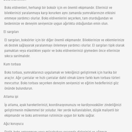
Boks eldivenleri, herhangi bir boksör için en önemli ekipmandır. Ellerinizi ve
bileklerinizi yaralanmaya karşı korurken aynı zamanda yumruklarınızın etkisini
emmeye yardımcı olurlar. Boks eldivenlerini seçerken, tam oturduğundan ve
bedeninize ve deneyim seviyenize uygun ağırlıkta olduğundan emin olun.
El sargıları
El sargıları, boksörler için bir diğer önemli ekipmandır. Bileklerinize ve eklemlerinize
ek destek sağlayarak yaralanmayı önlemeye yardımcı olurlar. El sargıları tipik olarak
pamuktan veya elastikten yapılır ve boks eldivenlerinizi giymeden önce ellerinize
sıkıca sarılmalıdır.
Kum torbası
Boks torbası, yumruklarınızı uygulamak ve tekniğinizi geliştirmek için harika bir
araçtır. Ağır çantalar ve hızlı çantalar dahil olmak üzere farklı kum torbası türleri
mevcuttur. Boks torbası seçerken deneyim seviyenizi ve eğitim hedeflerinizi göz
önünde bulundurun.
Atlama ipi
İp atlama, ayak hareketlerinizi, koordinasyonunuzu ve kardiyovasküler zindeliğinizi
geliştirmenin mükemmel bir yoludur. Her yerde kullanılabilen, düşük maliyetli bir
ekipmandır ve boks antrenman rutininize uygun bir katkı sağlar.
Ağız koruyucu