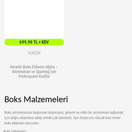
<
/> />
699,90 TL + KDV
YUKON
Amatör Boks Eldiveni Alpha –
Antrenman ve Sparring İçin
Profesyonel Konfor
Boks Malzemeleri
Boks antrenmanına başlamak istiyorsanız, güvenli ve etkili bir antrenman sağlamak
için doğru ekipmana sahip olmak çok önemlidir. İşte ihtiyacınız olacak bazı temel
boks ekipmanı parçaları:
Boks eldivenleri