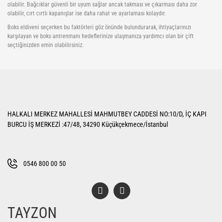
olabilir. Bağcıklar güvenli bir uyum sağlar ancak takması ve çıkarması daha zor
olabilir, cırt cırtlı kapanışlar ise daha rahat ve ayarlaması kolaydır.
Boks eldiveni seçerken bu faktörleri göz önünde bulundurarak, ihtiyaçlarınızı
karşılayan ve boks antrenmanı hedeflerinize ulaşmanıza yardımcı olan bir çift
seçtiğinizden emin olabilirsiniz.
HALKALI MERKEZ MAHALLESİ MAHMUTBEY CADDESİ NO:10/D, İÇ KAPI
BURCU İŞ MERKEZİ :47/48, 34290 Küçükçekmece/İstanbul
0546 800 00 50
TAYZON