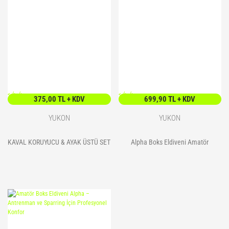
<
/> />
<
/> />
375,00 TL + KDV
699,90 TL + KDV
YUKON
YUKON
KAVAL KORUYUCU & AYAK ÜSTÜ SET
Alpha Boks Eldiveni Amatör