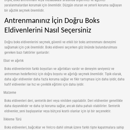
Dişlik, boks antrenmanı veya müsabakası sırasında dişlerinizi ve ağzınızı
yaralanmalardan korumak için önemlidir. Düzgün oturan ve yeterli koruma sağlayan
bir ağızlık seçmek önemlidir.
Antrenmanınız İçin Doğru Boks
Eldivenlerini Nasıl Seçersiniz
Doğru boks eldivenlerini seçmek, güvenli ve etkili bir boks antrenmanı deneyimi
sağlamak için çok önemlidir. Boks eldiveni seçerken göz önünde bulundurulması
gereken bazı faktörler şunlardır:
Ebat ve ağırlık
Boks eldivenlerinin farklı boyutları ve ağırlıkları vardır ve deneyim seviyeniz ve
antrenman hedefleriniz için doğru boyutu ve ağırlığı seçmek önemlidir. Tipik olarak,
daha ağır eldivenler daha fazla koruma sağlar ve fikir tartışması için daha iyidir, daha
hafif eldivenler ise hız ve çeviklik eğitimi için daha iyidir.
Malzeme
Boks eldivenleri deri, sentetik deri veya vinilden yapılabilir. Deri eldivenler genellikle
daha dayanıklıdır ve daha iyi koruma sağlar, ancak daha pahalı olabilirler. Sentetik
eldivenler, yeni başlayanlar veya bütçesi kısıtlı olanlar için iyi bir seçenektir.
İlikleme Türü
Boks eldivenleri, bağcıklar ve Velcro dahil olmak üzere farklı tipte kapatmalara sahip