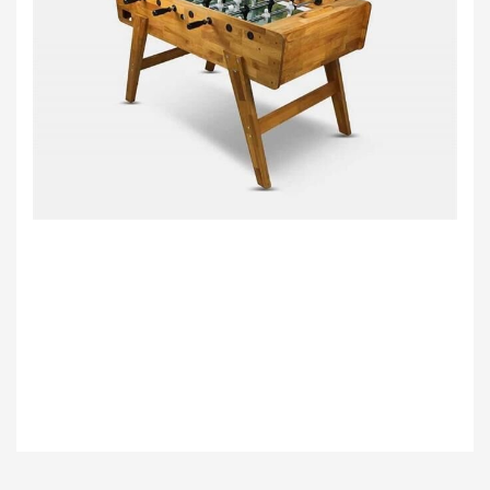
Bu ürünün fiyat bilgisi, resim, ürün açıklamalarında ve diğer konularda
yetersiz gördüğünüz noktaları öneri formunu kullanarak tarafımıza