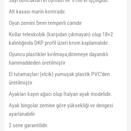
Sayı boncukları el oyması ve %100 el işçiliğidir.
Alt kasası marin kontradır.
Oyun zemini 5mm temperli camdır
Kollar teleskobik (karşıdan çıkmayan) olup 18×2
kalınlığında DKP profil üzeri krom kaplamalıdır.
Oyuncu plastikler kırılmaya,dönmeye dayanıklı
hammaddeden üretilmiştir
El tutamaçları (elcik) yumuşak plastik PVC’den
üretilmiştir
Ayakları kayın ağacı olup İtalyan ayak modelidir.
Ayak bingolar zemine göre yüksekliği ve dengesi
ayarlanabilir
2 sene garantilidir.