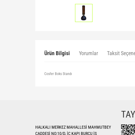
Ürün Bilgisi
Yorumlar
Taksit Seçene
Cosfer Boks Standı
Bu ürünün fiyat bilgisi, resim, ürün açıklamalarında ve di
Görüş ve önerileriniz için teşekkür ederiz.
Ürün resmi kalitesiz, bozuk veya görüntülenemiyor.
TA
Ürün açıklamasında eksik bilgiler bulunuyor.
HALKALI MERKEZ MAHALLESİ MAHMUTBEY
Ürün bilgilerinde hatalar bulunuyor.
CADDESİ NO:10/D, İÇ KAPI BURCU İŞ