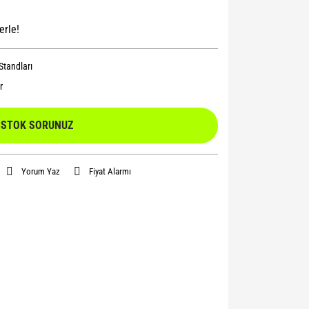
erle!
Standları
r
STOK SORUNUZ
Yorum Yaz
Fiyat Alarmı