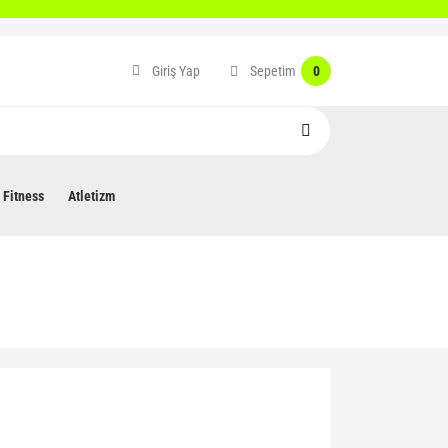
Sepetim
Giriş Yap
0
Fitness
Atletizm