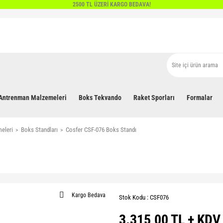
2500 TL ÜZERİ KARGO BEDAVA!
Antrenman Malzemeleri
Boks Tekvando
Raket Sporları
Formalar
eleri
Boks Standları
Cosfer CSF-076 Boks Standı
Kargo Bedava
Stok Kodu : CSF076
3.315,00 TL + KDV