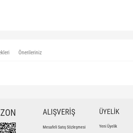
kleri
Önerileriniz
ğer konularda yetersiz gördüğünüz noktaları öneri formunu kullanarak tarafımıza iletebilir
Bu ürüne ilk yorumu siz yapın!
YZON
ALIŞVERİŞ
ÜYELİK
Yorum Yaz
Yeni Üyelik
Mesafeli Satış Sözleşmesi