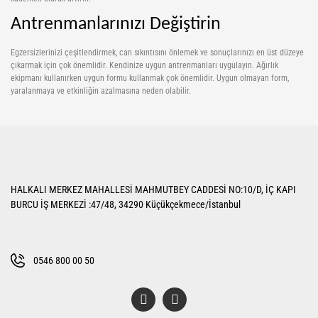
Antrenmanlarınızı Değiştirin
Egzersizlerinizi çeşitlendirmek, can sıkıntısını önlemek ve sonuçlarınızı en üst düzeye
çıkarmak için çok önemlidir. Kendinize uygun antrenmanları uygulayın.
Ağırlık
ekipmanı kullanırken uygun formu kullanmak çok önemlidir. Uygun olmayan form,
yaralanmaya ve etkinliğin azalmasına neden olabilir.
HALKALI MERKEZ MAHALLESİ MAHMUTBEY CADDESİ NO:10/D, İÇ KAPI
BURCU İŞ MERKEZİ :47/48, 34290 Küçükçekmece/İstanbul
0546 800 00 50