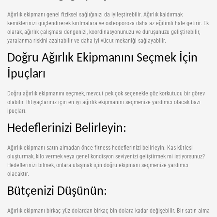
Yoga Roller
Ağırlık ekipmanı genel fiziksel sağlığınızı da iyileştirebilir. Ağırlık kaldırmak
kemiklerinizi güçlendirerek kırılmalara ve osteoporoza daha az eğilimli hale getirir. Ek
olarak, ağırlık çalışması dengenizi, koordinasyonunuzu ve duruşunuzu geliştirebilir,
yaralanma riskini azaltabilir ve daha iyi vücut mekaniği sağlayabilir.
Doğru Ağırlık Ekipmanını Seçmek İçin
İpuçları
Doğru ağırlık ekipmanını seçmek, mevcut pek çok seçenekle göz korkutucu bir görev
olabilir. İhtiyaçlarınız için en iyi ağırlık ekipmanını seçmenize yardımcı olacak bazı
ipuçları.
Hedeflerinizi Belirleyin:
Ağırlık ekipmanı satın almadan önce fitness hedeflerinizi belirleyin. Kas kütlesi
oluşturmak, kilo vermek veya genel kondisyon seviyenizi geliştirmek mi istiyorsunuz?
Hedeflerinizi bilmek, onlara ulaşmak için doğru ekipmanı seçmenize yardımcı
olacaktır.
Bütçenizi Düşünün:
Ağırlık ekipmanı birkaç yüz dolardan birkaç bin dolara kadar değişebilir. Bir satın alma