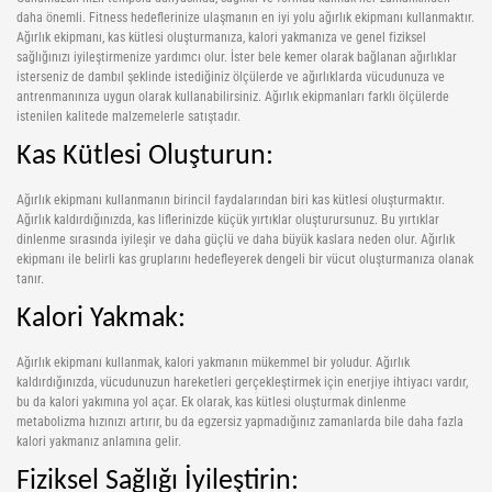
daha önemli. Fitness hedeflerinize ulaşmanın en iyi yolu ağırlık ekipmanı kullanmaktır.
Ağırlık ekipmanı, kas kütlesi oluşturmanıza, kalori yakmanıza ve genel fiziksel
Pilates Topları
Futbol Tozlukları
Voleybol Topları
Huni Çanak-Huni Setler
Punchingball Eldiveni
Kapı Barfiksi
Yüksek Atlama
sağlığınızı iyileştirmenize yardımcı olur. İster bele kemer olarak bağlanan ağırlıklar
isterseniz de dambıl şeklinde istediğiniz ölçülerde ve ağırlıklarda vücudunuza ve
Pilates Topları
Futsal Topları
Koordinasyon Çemberi
Suspansuarlar
Kesik Eldivenler
antrenmanınıza uygun olarak kullanabilirsiniz. Ağırlık ekipmanları farklı ölçülerde
istenilen kalitede malzemelerle satıştadır.
Pilates&Yoga Mat Çantası
Golbol
Korner Direği
Tekvando
Kettle Dambıl
Kas Kütlesi Oluşturun:
Pillates Lastikleri
Kaleci Eldivenleri
Sağlık Topları
Kondisyon Küreği
Ağırlık ekipmanı kullanmanın birincil faydalarından biri kas kütlesi oluşturmaktır.
Pompalar
Kaptanlık Pazubandı
Skor Tabelası
Mekik Aletleri
Ağırlık kaldırdığınızda, kas liflerinizde küçük yırtıklar oluşturursunuz. Bu yırtıklar
dinlenme sırasında iyileşir ve daha güçlü ve daha büyük kaslara neden olur. Ağırlık
Step Tahtası
Tekmelikler
Slalom Set
Sehpalar
ekipmanı ile belirli kas gruplarını hedefleyerek dengeli bir vücut oluşturmanıza olanak
tanır.
Twister
Suluklar
Tırmanma Halatları
Kalori Yakmak:
Yoga Balance
Taktik Tahtası
Ağırlık ekipmanı kullanmak, kalori yakmanın mükemmel bir yoludur. Ağırlık
kaldırdığınızda, vücudunuzun hareketleri gerçekleştirmek için enerjiye ihtiyacı vardır,
Yoga Block
Top Pompası
bu da kalori yakımına yol açar. Ek olarak, kas kütlesi oluşturmak dinlenme
metabolizma hızınızı artırır, bu da egzersiz yapmadığınız zamanlarda bile daha fazla
Yoga Fly
Top Taşıma Aparatları
kalori yakmanız anlamına gelir.
Fiziksel Sağlığı İyileştirin:
Yoga Matı