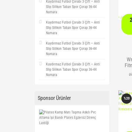
Kaydırmaz Futbol Çorabı 3 Çift – Anti
Slip Silikon Taban Spor Çorap 36-44
Numara
<
/> />
Kaydırmaz Futbol Çorabı 3 Çift – Anti
Slip Silikon Taban Spor Çorap 36-44
Numara
Kaydırmaz Futbol Çorabı 3 Çift – Anti
Slip Silikon Taban Spor Çorap 36-44
Numara
Wr
Kaydırmaz Futbol Çorabı 3 Çift – Anti
Fit
Slip Silikon Taban Spor Çorap 36-44
B
2
Numara
Cross
Halt
Pre
Sponsor Ürünler
%20