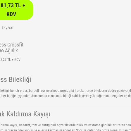
181,73 TL +
KDV
Tayzon
ess Crossfit
ro Ağırlık
ekliği Wrist
27,27 TL + KDV
ps Fitness
ekliği Bilek
yucu Destek
ss Bilekliği
Bilekliği
ilekliği, bench press, barbell row, overhead press gibi hareketlerde bileklerin doğru pozisyonda
 her bileğe uygundur. Antrenman esnasında bileği sabitleyerek yük dağılımını dengeler ve d
lık Kaldırma Kayışı
aldırma kayışı, deadlift, row ve shrug gibi egzersizlerde bilek ve kavrama gücünü artırarak da
zı sağlayan özel yapısı ile ellerin kaymasını engeller. Spor salonlarında profesyonel kullanım 