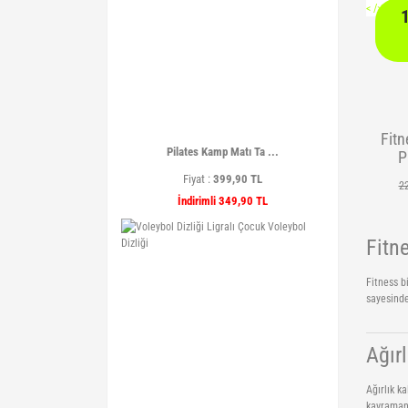
<
/> />
Fitn
Pilates Kamp Matı Ta ...
P
Bil
Fiyat :
399,90 TL
2
Wra
İndirimli 349,90 TL
Bil
Koru
Fitne
Fitness b
sayesinde
Ağır
Ağırlık k
kavramanı