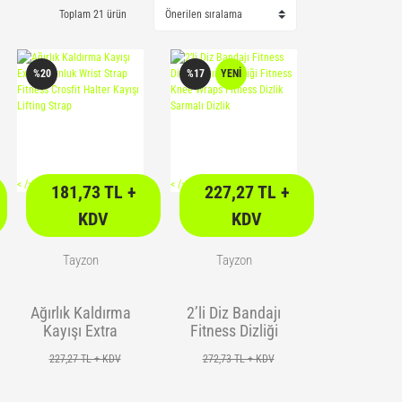
Toplam 21 ürün
%20
%17
YENİ
<
/> />
<
/> />
181,73 TL +
227,27 TL +
KDV
KDV
Tayzon
Tayzon
Ağırlık Kaldırma
2’li Diz Bandajı
Kayışı Extra
Fitness Dizliği
Uzunluk Wrist
Ağırlık Dizliği
227,27 TL + KDV
272,73 TL + KDV
Strap Fitness
Fitness Knee
Crosfit Halter
Wraps Fitness