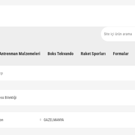
Antrenman Malzemeleri
Boks Tekvando
Raket Sporları
Formalar
ışı
ess Bilekliği
on
GAZELMANYA