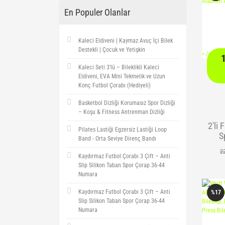
En Populer Olanlar
Kaleci Eldiveni | Kaymaz Avuç İçi Bilek
Destekli | Çocuk ve Yetişkin
<
/> />
Kaleci Seti 3’lü – Bileklikli Kaleci
Eldiveni, EVA Mini Tekmelik ve Uzun
Konç Futbol Çorabı (Hediyeli)
Basketbol Dizliği Korumasız Spor Dizliği
– Koşu & Fitness Antrenman Dizliği
2'li 
Pilates Lastiği Egzersiz Lastiği Loop
S
Band - Orta Seviye Direnç Bandı
Ort
2
Kaydırmaz Futbol Çorabı 3 Çift – Anti
A
Slip Silikon Taban Spor Çorap 36-44
Numara
Kaydırmaz Futbol Çorabı 3 Çift – Anti
%17
Slip Silikon Taban Spor Çorap 36-44
Numara