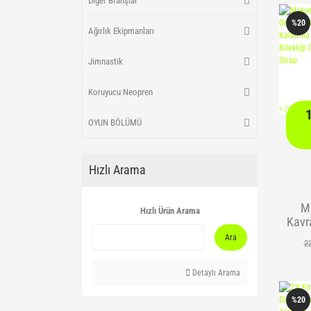
Diğer Branşlar
Ant
%20
Ağırlık Ekipmanları
Eg
Jimnastik
Koruyucu Neopren
<
/> />
OYUN BÖLÜMÜ
Hızlı Arama
M
Hızlı Ürün Arama
Kavr
Bile
Ara
2
Kald
Fitn
Detaylı Arama
Grip
%20