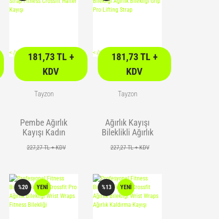
<
/> />
<
/> />
181,73 TL +
181,73 TL +
KDV
KDV
Tayzon
Tayzon
Pembe Ağırlık
Ağırlık Kayışı
Kayışı Kadın
Bileklikli Ağırlık
Ağırlık Kayışı
Kayışı Fitness
227,27 TL + KDV
227,27 TL + KDV
Wrist Strap
Bilekliği Ağırlık
Fitness Crossfit
Bilekliği Grip Pro
Halter Kayışı
Lifting Strap
%20
YENİ
%13
YENİ