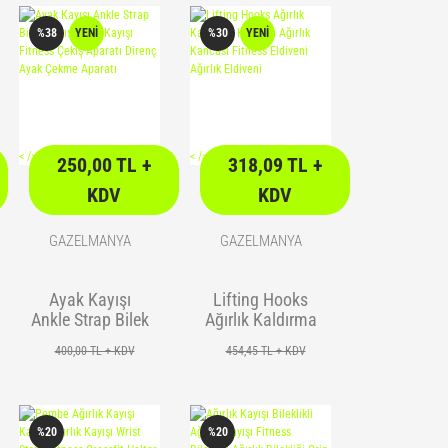
Kayışı Lifting
Dizlik Sarmalı
Strap
Dizlik
%38
YENİ
%30
YENİ
<
/> />
<
/> />
250,00 TL +
318,09 TL +
KDV
KDV
GAZELMANYA
GAZELMANYA
Ayak Kayışı
Lifting Hooks
Ankle Strap Bilek
Ağırlık Kaldırma
Kayışı Ayak
Kancası Ağırlık
400,00 TL + KDV
454,45 TL + KDV
Kayışı Fitness
Kancası Fitness
Çekiş Aparatı
Eldiveni Ağırlık
Direnç Ayak
Eldiveni
Çekme Aparatı
%20
%20