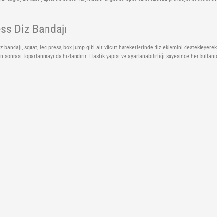
ess Diz Bandajı
iz bandajı, squat, leg press, box jump gibi alt vücut hareketlerinde diz eklemini destekleyere
 sonrası toparlanmayı da hızlandırır. Elastik yapısı ve ayarlanabilirliği sayesinde her kullan