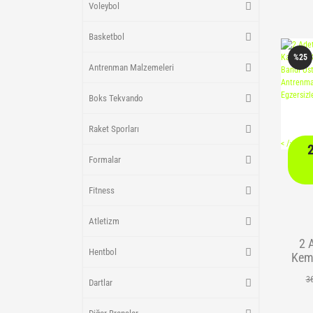
Voleybol
Basketbol
%25
Antrenman Malzemeleri
Boks Tekvando
Raket Sporları
<
/> />
Formalar
Fitness
Atletizm
2 
Hentbol
Kem
K
3
Dartlar
Kısı
Üst 