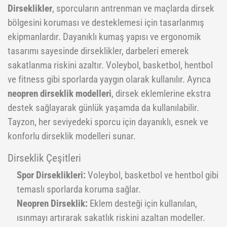
Dirseklikler
, sporcuların antrenman ve maçlarda dirsek
Pilates Topları
Futbol Tozlukları
Voleybol Topları
Huni Çanak-Huni Setler
Punchingball Eldiveni
Kapı Barfiksi
Yüksek Atlama
bölgesini koruması ve desteklemesi için tasarlanmış
ekipmanlardır. Dayanıklı kumaş yapısı ve ergonomik
Pilates Topları
Futsal Topları
Koordinasyon Çemberi
Suspansuarlar
Kesik Eldivenler
tasarımı sayesinde dirseklikler, darbeleri emerek
Pilates&Yoga Mat Çantası
Golbol
Korner Direği
Tekvando
Kettle Dambıl
sakatlanma riskini azaltır. Voleybol, basketbol, hentbol
ve fitness gibi sporlarda yaygın olarak kullanılır. Ayrıca
Pillates Lastikleri
Kaleci Eldivenleri
Sağlık Topları
Kondisyon Küreği
neopren dirseklik modelleri
, dirsek eklemlerine ekstra
Pompalar
Kaptanlık Pazubandı
Skor Tabelası
Mekik Aletleri
destek sağlayarak günlük yaşamda da kullanılabilir.
Step Tahtası
Tekmelikler
Slalom Set
Sehpalar
Tayzon, her seviyedeki sporcu için dayanıklı, esnek ve
konforlu dirseklik modelleri sunar.
Twister
Suluklar
Tırmanma Halatları
Dirseklik Çeşitleri
Yoga Balance
Taktik Tahtası
Spor Dirseklikleri:
Voleybol, basketbol ve hentbol gibi
Yoga Block
Top Pompası
temaslı sporlarda koruma sağlar.
Yoga Fly
Top Taşıma Aparatları
Neopren Dirseklik:
Eklem desteği için kullanılan,
ısınmayı artırarak sakatlık riskini azaltan modeller.
Yoga Matı