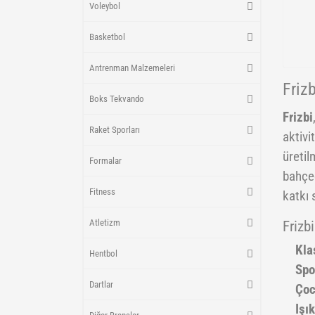
Voleybol
Basketbol
Antrenman Malzemeleri
Friz
Boks Tekvando
Frizbi
Raket Sporları
aktivi
üretil
Formalar
bahçed
Fitness
katkı 
Atletizm
Frizbi
Kla
Hentbol
Spo
Dartlar
Çoc
Işık