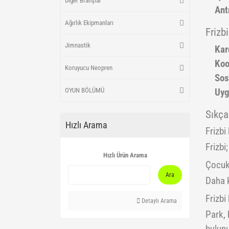
Diğer Branşlar
Ant
Ağırlık Ekipmanları
Frizb
Jimnastik
Kar
Koo
Koruyucu Neopren
Sos
OYUN BÖLÜMÜ
Uyg
Sıkça
Hızlı Arama
Frizbi
Frizbi
Hızlı Ürün Arama
Çocukl
Ara
Daha k
Frizbi
Detaylı Arama
Park, 