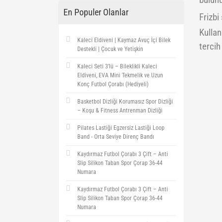
bulunu
En Populer Olanlar
Frizbi
Kullan
Kaleci Eldiveni | Kaymaz Avuç İçi Bilek
tercih 
Destekli | Çocuk ve Yetişkin
Kaleci Seti 3’lü – Bileklikli Kaleci
Eldiveni, EVA Mini Tekmelik ve Uzun
Konç Futbol Çorabı (Hediyeli)
Basketbol Dizliği Korumasız Spor Dizliği
– Koşu & Fitness Antrenman Dizliği
Pilates Lastiği Egzersiz Lastiği Loop
Band - Orta Seviye Direnç Bandı
Kaydırmaz Futbol Çorabı 3 Çift – Anti
Slip Silikon Taban Spor Çorap 36-44
Numara
Kaydırmaz Futbol Çorabı 3 Çift – Anti
Slip Silikon Taban Spor Çorap 36-44
Numara