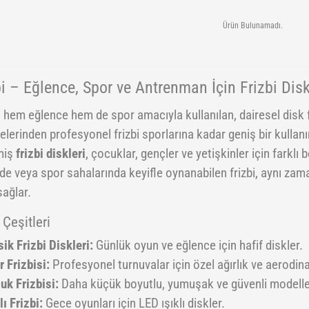
Ürün Bulunamadı.
bi – Eğlence, Spor ve Antrenman İçin Frizbi Disk
, hem eğlence hem de spor amacıyla kullanılan, dairesel disk
telerinden profesyonel frizbi sporlarına kadar geniş bir kulla
miş
frizbi diskleri
, çocuklar, gençler ve yetişkinler için farklı 
e veya spor sahalarında keyifle oynanabilen frizbi, aynı za
sağlar.
 Çeşitleri
sik Frizbi Diskleri:
Günlük oyun ve eğlence için hafif diskler.
r Frizbisi:
Profesyonel turnuvalar için özel ağırlık ve aerodin
uk Frizbisi:
Daha küçük boyutlu, yumuşak ve güvenli modelle
lı Frizbi:
Gece oyunları için LED ışıklı diskler.