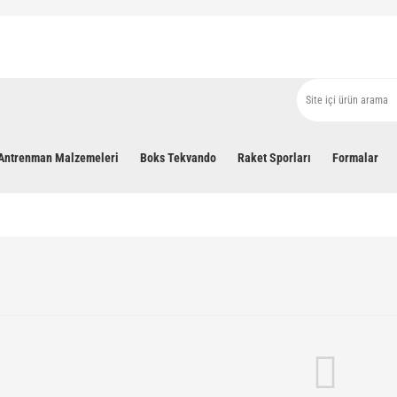
Antrenman Malzemeleri
Boks Tekvando
Raket Sporları
Formalar