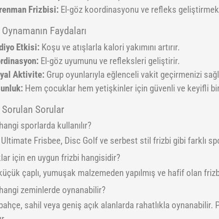
renman Frizbisi:
El-göz koordinasyonu ve refleks geliştirmek
i Oynamanın Faydaları
diyo Etkisi:
Koşu ve atışlarla kalori yakımını artırır.
rdinasyon:
El-göz uyumunu ve refleksleri geliştirir.
yal Aktivite:
Grup oyunlarıyla eğlenceli vakit geçirmenizi sağl
unluk:
Hem çocuklar hem yetişkinler için güvenli ve keyifli bi
 Sorulan Sorular
 hangi sporlarda kullanılır?
; Ultimate Frisbee, Disc Golf ve serbest stil frizbi gibi farklı spo
ar için en uygun frizbi hangisidir?
üçük çaplı, yumuşak malzemeden yapılmış ve hafif olan frizbil
 hangi zeminlerde oynanabilir?
bahçe, sahil veya geniş açık alanlarda rahatlıkla oynanabilir