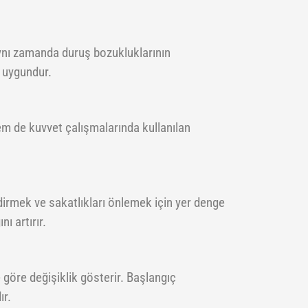
n aynı zamanda duruş bozukluklarının
n uygundur.
m de kuvvet çalışmalarında kullanılan
ndirmek ve sakatlıkları önlemek için yer denge
ı artırır.
 göre değişiklik gösterir. Başlangıç
ır.