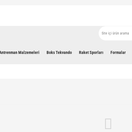
Antrenman Malzemeleri
Boks Tekvando
Raket Sporları
Formalar