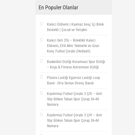
En Populer Olanlar
Kaleci Eldiveni | Kaymaz Avuç İçi Bilek
Destekli | Çocuk ve Yetişkin
Kaleci Seti 3’lü – Bileklikli Kaleci
Eldiveni, EVA Mini Tekmelik ve Uzun
Konç Futbol Çorabı (Hediyeli)
Basketbol Dizliği Korumasız Spor Dizliği
– Koşu & Fitness Antrenman Dizliği
Pilates Lastiği Egzersiz Lastiği Loop
Band - Orta Seviye Direnç Bandı
Kaydırmaz Futbol Çorabı 3 Çift – Anti
Slip Silikon Taban Spor Çorap 36-44
Numara
Kaydırmaz Futbol Çorabı 3 Çift – Anti
Slip Silikon Taban Spor Çorap 36-44
Numara