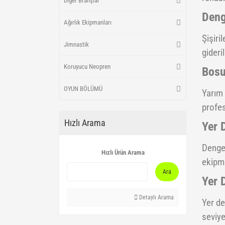
Diğer Branşlar
Deng
Ağırlık Ekipmanları
Şişiri
Jimnastik
gideri
Koruyucu Neopren
Bosu
OYUN BÖLÜMÜ
Yarım 
profe
Hızlı Arama
Yer 
Dengey
Hızlı Ürün Arama
ekipma
Ara
Yer 
Detaylı Arama
Yer de
seviye