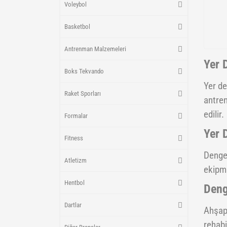
Voleybol
Basketbol
Antrenman Malzemeleri
Yer 
Boks Tekvando
Yer de
Raket Sporları
antren
edilir.
Formalar
Yer 
Fitness
Denge 
Atletizm
ekipma
Hentbol
Deng
Dartlar
Ahşap 
rehabi