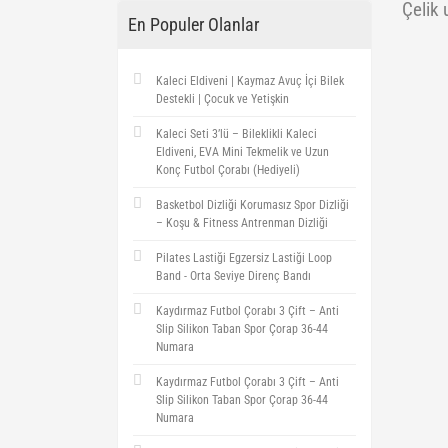
Çelik 
En Populer Olanlar
Kaleci Eldiveni | Kaymaz Avuç İçi Bilek
Destekli | Çocuk ve Yetişkin
Kaleci Seti 3’lü – Bileklikli Kaleci
Eldiveni, EVA Mini Tekmelik ve Uzun
Konç Futbol Çorabı (Hediyeli)
Basketbol Dizliği Korumasız Spor Dizliği
– Koşu & Fitness Antrenman Dizliği
Pilates Lastiği Egzersiz Lastiği Loop
Band - Orta Seviye Direnç Bandı
Kaydırmaz Futbol Çorabı 3 Çift – Anti
Slip Silikon Taban Spor Çorap 36-44
Numara
Kaydırmaz Futbol Çorabı 3 Çift – Anti
Slip Silikon Taban Spor Çorap 36-44
Numara