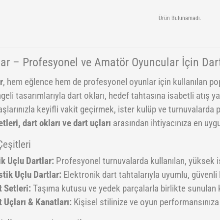
Ürün Bulunamadı.
lar – Profesyonel ve Amatör Oyuncular İçin Dart
r
, hem eğlence hem de profesyonel oyunlar için kullanılan popü
geli tasarımlarıyla dart okları, hedef tahtasına isabetli atış 
şlarınızla keyifli vakit geçirmek, ister kulüp ve turnuvalarda 
etleri, dart okları ve dart uçları
arasından ihtiyacınıza en uygu
Çeşitleri
ik Uçlu Dartlar:
Profesyonel turnuvalarda kullanılan, yüksek 
stik Uçlu Dartlar:
Elektronik dart tahtalarıyla uyumlu, güvenli k
 Setleri:
Taşıma kutusu ve yedek parçalarla birlikte sunulan 
t Uçları & Kanatları:
Kişisel stilinize ve oyun performansınıza 