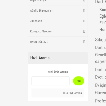
Diğer Branşlar
Dart 
Kon
Ağırlık Ekipmanları
Eğl
Jimnastik
El-
Her
Koruyucu Neopren
Sıkça
OYUN BÖLÜMÜ
Dart s
Genell
Hızlı Arama
da yer 
Dart u
Hızlı Ürün Arama
Evet, 
Ara
Ev içi
Güvenl
Detaylı Arama
Profes