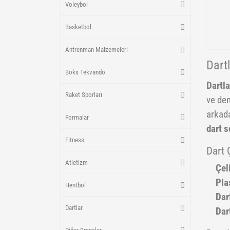
Voleybol
Basketbol
Antrenman Malzemeleri
Dart
Boks Tekvando
Dartla
Raket Sporları
ve den
arkada
Formalar
dart s
Fitness
Dart 
Atletizm
Çel
Pla
Hentbol
Dart
Dartlar
Dar