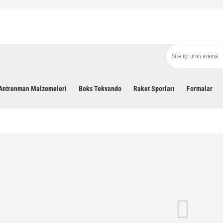
Antrenman Malzemeleri
Boks Tekvando
Raket Sporları
Formalar