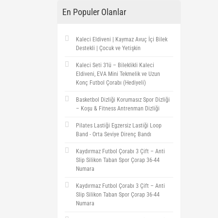
En Populer Olanlar
Kaleci Eldiveni | Kaymaz Avuç İçi Bilek
Destekli | Çocuk ve Yetişkin
Kaleci Seti 3’lü – Bileklikli Kaleci
Eldiveni, EVA Mini Tekmelik ve Uzun
Konç Futbol Çorabı (Hediyeli)
Basketbol Dizliği Korumasız Spor Dizliği
– Koşu & Fitness Antrenman Dizliği
Pilates Lastiği Egzersiz Lastiği Loop
Band - Orta Seviye Direnç Bandı
Kaydırmaz Futbol Çorabı 3 Çift – Anti
Slip Silikon Taban Spor Çorap 36-44
Numara
Kaydırmaz Futbol Çorabı 3 Çift – Anti
Slip Silikon Taban Spor Çorap 36-44
Numara