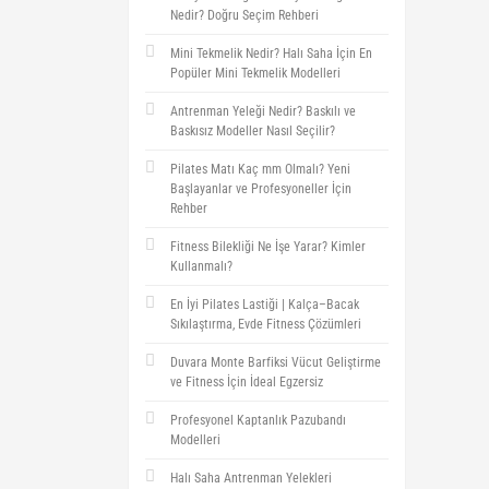
Nedir? Doğru Seçim Rehberi
Mini Tekmelik Nedir? Halı Saha İçin En
Popüler Mini Tekmelik Modelleri
Antrenman Yeleği Nedir? Baskılı ve
Baskısız Modeller Nasıl Seçilir?
Pilates Matı Kaç mm Olmalı? Yeni
Başlayanlar ve Profesyoneller İçin
Rehber
Fitness Bilekliği Ne İşe Yarar? Kimler
Kullanmalı?
En İyi Pilates Lastiği | Kalça–Bacak
Sıkılaştırma, Evde Fitness Çözümleri
Duvara Monte Barfiksi Vücut Geliştirme
ve Fitness İçin İdeal Egzersiz
Profesyonel Kaptanlık Pazubandı
Modelleri
Halı Saha Antrenman Yelekleri