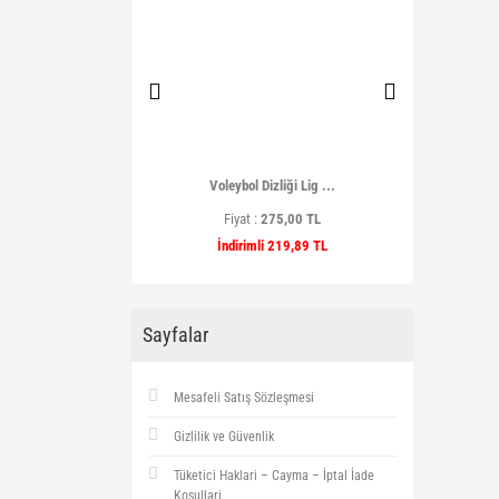
 Kamp Matı Ta ...
Voleybol Dizliği Lig ...
Pembe M
t :
399,90 TL
Fiyat :
275,00 TL
Fiyat
imli 349,90 TL
İndirimli 219,89 TL
İndir
Sayfalar
Mesafeli Satış Sözleşmesi
Gizlilik ve Güvenlik
Tüketici Haklari – Cayma – İptal İade
Koşullari