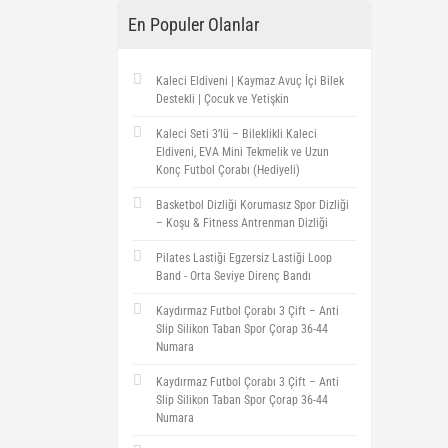
En Populer Olanlar
Kaleci Eldiveni | Kaymaz Avuç İçi Bilek
Destekli | Çocuk ve Yetişkin
Kaleci Seti 3’lü – Bileklikli Kaleci
Eldiveni, EVA Mini Tekmelik ve Uzun
Konç Futbol Çorabı (Hediyeli)
Basketbol Dizliği Korumasız Spor Dizliği
– Koşu & Fitness Antrenman Dizliği
Pilates Lastiği Egzersiz Lastiği Loop
Band - Orta Seviye Direnç Bandı
Kaydırmaz Futbol Çorabı 3 Çift – Anti
Slip Silikon Taban Spor Çorap 36-44
Numara
Kaydırmaz Futbol Çorabı 3 Çift – Anti
Slip Silikon Taban Spor Çorap 36-44
Numara