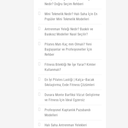
Nedir? Doğru Seçim Rehberi
Mini Tekmelik Nedir? Halı Saha İçin En
Popüler Mini Tekmelik Modelleri
Antrenman Yeleği Nedir? Baskılı ve
Baskısız Modeller Nasıl Seçilir?
Pilates Matı Kaç mm Olmalı? Yeni
Başlayanlar ve Profesyoneller İçin
Rehber
Fitness Bilekliği Ne İşe Yarar? Kimler
Kullanmalı?
En İyi Pilates Lastiği | Kalça–Bacak
Sıkılaştırma, Evde Fitness Çözümleri
Duvara Monte Barfiksi Vücut Geliştirme
ve Fitness İçin İdeal Egzersiz
Profesyonel Kaptanlık Pazubandı
Modelleri
Halı Saha Antrenman Yelekleri