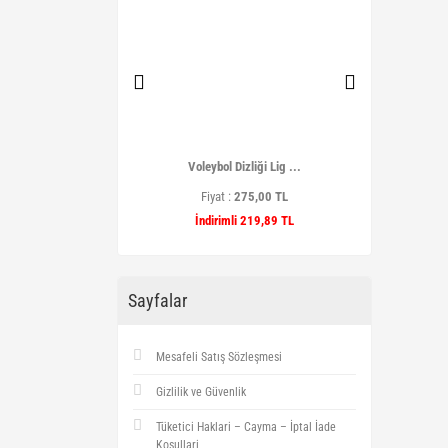
 Kamp Matı Ta ...
Voleybol Dizliği Lig ...
Pembe M
t :
399,90 TL
Fiyat :
275,00 TL
Fiyat
imli 349,90 TL
İndirimli 219,89 TL
İndir
Sayfalar
Mesafeli Satış Sözleşmesi
Gizlilik ve Güvenlik
Tüketici Haklari – Cayma – İptal İade
Koşullari